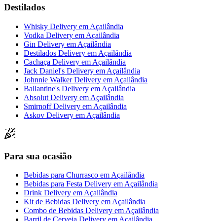
Destilados
Whisky Delivery
em
Açailândia
Vodka Delivery
em
Açailândia
Gin Delivery
em
Açailândia
Destilados Delivery
em
Açailândia
Cachaça Delivery
em
Açailândia
Jack Daniel's Delivery
em
Açailândia
Johnnie Walker Delivery
em
Açailândia
Ballantine's Delivery
em
Açailândia
Absolut Delivery
em
Açailândia
Smirnoff Delivery
em
Açailândia
Askov Delivery
em
Açailândia
Para sua ocasião
Bebidas para Churrasco
em
Açailândia
Bebidas para Festa Delivery
em
Açailândia
Drink Delivery
em
Açailândia
Kit de Bebidas Delivery
em
Açailândia
Combo de Bebidas Delivery
em
Açailândia
Barril de Cerveja Delivery
em
Açailândia