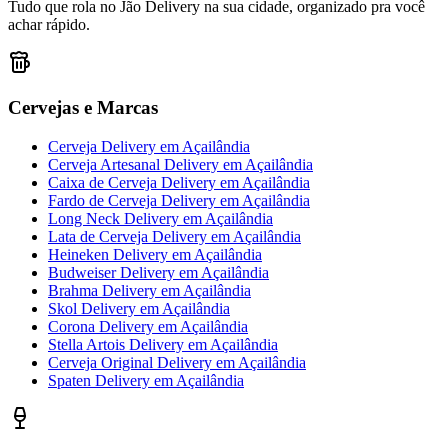
Tudo que rola no Jão Delivery na sua cidade, organizado pra você
achar rápido.
Cervejas e Marcas
Cerveja Delivery
em
Açailândia
Cerveja Artesanal Delivery
em
Açailândia
Caixa de Cerveja Delivery
em
Açailândia
Fardo de Cerveja Delivery
em
Açailândia
Long Neck Delivery
em
Açailândia
Lata de Cerveja Delivery
em
Açailândia
Heineken Delivery
em
Açailândia
Budweiser Delivery
em
Açailândia
Brahma Delivery
em
Açailândia
Skol Delivery
em
Açailândia
Corona Delivery
em
Açailândia
Stella Artois Delivery
em
Açailândia
Cerveja Original Delivery
em
Açailândia
Spaten Delivery
em
Açailândia