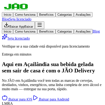
Início
Como funciona
Benefícios
Categorias
Avaliações
Blog
Seja licenciado
Baixar App
Baixar
Blog
Início
Como funciona
Benefícios
Categorias
Avaliações
Seja licenciado
Verifique se a sua cidade está disponível para licenciamento
Entrega em minutos
Aqui em
Açailândia
sua bebida gelada
sem sair de casa
é com o JÃO Delivery
No JÃO em Açailândia você tem todas as marcas de cervejas,
destilados, vinhos, energéticos, uma linha completa de zero álcool e
muito mais — entregue na sua porta, rápido.
Baixar para iOS
Baixar para Android
L
M
R
A