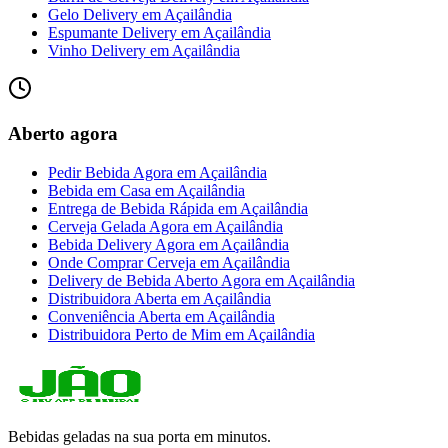
Gelo Delivery
em
Açailândia
Espumante Delivery
em
Açailândia
Vinho Delivery
em
Açailândia
Aberto agora
Pedir Bebida Agora
em
Açailândia
Bebida em Casa
em
Açailândia
Entrega de Bebida Rápida
em
Açailândia
Cerveja Gelada Agora
em
Açailândia
Bebida Delivery Agora
em
Açailândia
Onde Comprar Cerveja
em
Açailândia
Delivery de Bebida Aberto Agora
em
Açailândia
Distribuidora Aberta
em
Açailândia
Conveniência Aberta
em
Açailândia
Distribuidora Perto de Mim
em
Açailândia
Bebidas geladas na sua porta em minutos.