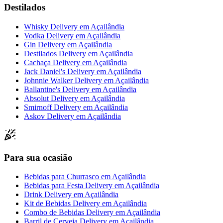
Destilados
Whisky Delivery
em
Açailândia
Vodka Delivery
em
Açailândia
Gin Delivery
em
Açailândia
Destilados Delivery
em
Açailândia
Cachaça Delivery
em
Açailândia
Jack Daniel's Delivery
em
Açailândia
Johnnie Walker Delivery
em
Açailândia
Ballantine's Delivery
em
Açailândia
Absolut Delivery
em
Açailândia
Smirnoff Delivery
em
Açailândia
Askov Delivery
em
Açailândia
Para sua ocasião
Bebidas para Churrasco
em
Açailândia
Bebidas para Festa Delivery
em
Açailândia
Drink Delivery
em
Açailândia
Kit de Bebidas Delivery
em
Açailândia
Combo de Bebidas Delivery
em
Açailândia
Barril de Cerveja Delivery
em
Açailândia