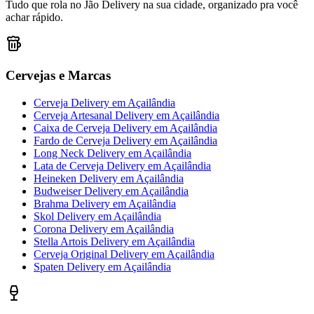
Tudo que rola no Jão Delivery na sua cidade, organizado pra você
achar rápido.
Cervejas e Marcas
Cerveja Delivery
em
Açailândia
Cerveja Artesanal Delivery
em
Açailândia
Caixa de Cerveja Delivery
em
Açailândia
Fardo de Cerveja Delivery
em
Açailândia
Long Neck Delivery
em
Açailândia
Lata de Cerveja Delivery
em
Açailândia
Heineken Delivery
em
Açailândia
Budweiser Delivery
em
Açailândia
Brahma Delivery
em
Açailândia
Skol Delivery
em
Açailândia
Corona Delivery
em
Açailândia
Stella Artois Delivery
em
Açailândia
Cerveja Original Delivery
em
Açailândia
Spaten Delivery
em
Açailândia