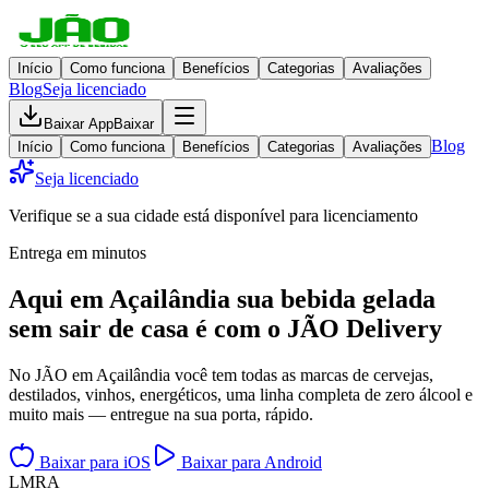
Início
Como funciona
Benefícios
Categorias
Avaliações
Blog
Seja licenciado
Baixar App
Baixar
Blog
Início
Como funciona
Benefícios
Categorias
Avaliações
Seja licenciado
Verifique se a sua cidade está disponível para licenciamento
Entrega em minutos
Aqui em
Açailândia
sua bebida gelada
sem sair de casa
é com o JÃO Delivery
No JÃO em Açailândia você tem todas as marcas de cervejas,
destilados, vinhos, energéticos, uma linha completa de zero álcool e
muito mais — entregue na sua porta, rápido.
Baixar para iOS
Baixar para Android
L
M
R
A