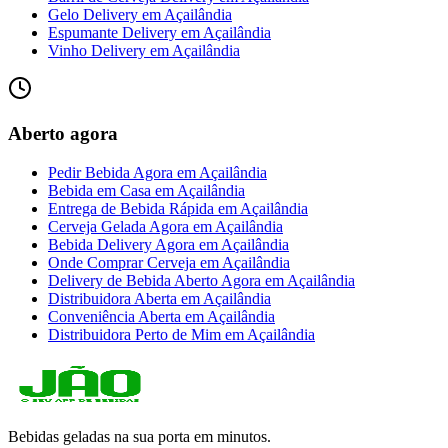
Gelo Delivery
em
Açailândia
Espumante Delivery
em
Açailândia
Vinho Delivery
em
Açailândia
Aberto agora
Pedir Bebida Agora
em
Açailândia
Bebida em Casa
em
Açailândia
Entrega de Bebida Rápida
em
Açailândia
Cerveja Gelada Agora
em
Açailândia
Bebida Delivery Agora
em
Açailândia
Onde Comprar Cerveja
em
Açailândia
Delivery de Bebida Aberto Agora
em
Açailândia
Distribuidora Aberta
em
Açailândia
Conveniência Aberta
em
Açailândia
Distribuidora Perto de Mim
em
Açailândia
Bebidas geladas na sua porta em minutos.