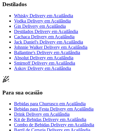
Destilados
Whisky Delivery
em
Açailândia
Vodka Delivery
em
Açailândia
Gin Delivery
em
Açailândia
Destilados Delivery
em
Açailândia
Cachaça Delivery
em
Açailândia
Jack Daniel's Delivery
em
Açailândia
Johnnie Walker Delivery
em
Açailândia
Ballantine's Delivery
em
Açailândia
Absolut Delivery
em
Açailândia
Smirnoff Delivery
em
Açailândia
Askov Delivery
em
Açailândia
Para sua ocasião
Bebidas para Churrasco
em
Açailândia
Bebidas para Festa Delivery
em
Açailândia
Drink Delivery
em
Açailândia
Kit de Bebidas Delivery
em
Açailândia
Combo de Bebidas Delivery
em
Açailândia
Barril de Cerveja Delivery
em
Açailândia