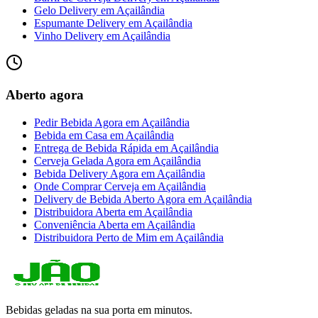
Gelo Delivery
em
Açailândia
Espumante Delivery
em
Açailândia
Vinho Delivery
em
Açailândia
Aberto agora
Pedir Bebida Agora
em
Açailândia
Bebida em Casa
em
Açailândia
Entrega de Bebida Rápida
em
Açailândia
Cerveja Gelada Agora
em
Açailândia
Bebida Delivery Agora
em
Açailândia
Onde Comprar Cerveja
em
Açailândia
Delivery de Bebida Aberto Agora
em
Açailândia
Distribuidora Aberta
em
Açailândia
Conveniência Aberta
em
Açailândia
Distribuidora Perto de Mim
em
Açailândia
Bebidas geladas na sua porta em minutos.