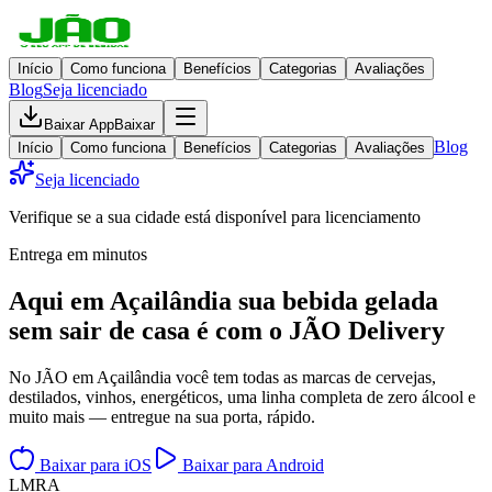
Início
Como funciona
Benefícios
Categorias
Avaliações
Blog
Seja licenciado
Baixar App
Baixar
Blog
Início
Como funciona
Benefícios
Categorias
Avaliações
Seja licenciado
Verifique se a sua cidade está disponível para licenciamento
Entrega em minutos
Aqui em
Açailândia
sua bebida gelada
sem sair de casa
é com o JÃO Delivery
No JÃO em Açailândia você tem todas as marcas de cervejas,
destilados, vinhos, energéticos, uma linha completa de zero álcool e
muito mais — entregue na sua porta, rápido.
Baixar para iOS
Baixar para Android
L
M
R
A