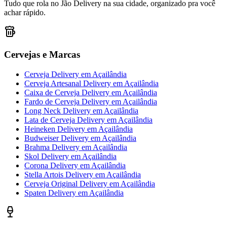
Tudo que rola no Jão Delivery na sua cidade, organizado pra você
achar rápido.
Cervejas e Marcas
Cerveja Delivery
em
Açailândia
Cerveja Artesanal Delivery
em
Açailândia
Caixa de Cerveja Delivery
em
Açailândia
Fardo de Cerveja Delivery
em
Açailândia
Long Neck Delivery
em
Açailândia
Lata de Cerveja Delivery
em
Açailândia
Heineken Delivery
em
Açailândia
Budweiser Delivery
em
Açailândia
Brahma Delivery
em
Açailândia
Skol Delivery
em
Açailândia
Corona Delivery
em
Açailândia
Stella Artois Delivery
em
Açailândia
Cerveja Original Delivery
em
Açailândia
Spaten Delivery
em
Açailândia