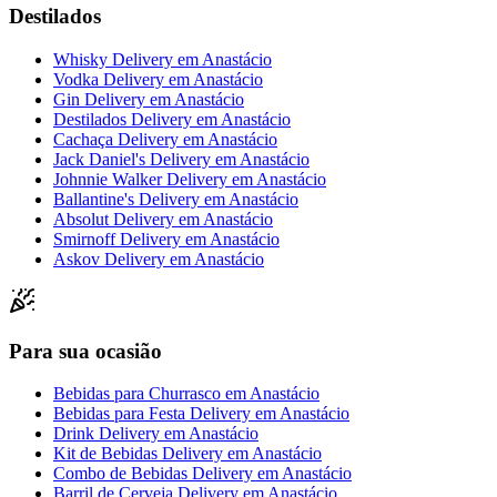
Destilados
Whisky Delivery
em
Anastácio
Vodka Delivery
em
Anastácio
Gin Delivery
em
Anastácio
Destilados Delivery
em
Anastácio
Cachaça Delivery
em
Anastácio
Jack Daniel's Delivery
em
Anastácio
Johnnie Walker Delivery
em
Anastácio
Ballantine's Delivery
em
Anastácio
Absolut Delivery
em
Anastácio
Smirnoff Delivery
em
Anastácio
Askov Delivery
em
Anastácio
Para sua ocasião
Bebidas para Churrasco
em
Anastácio
Bebidas para Festa Delivery
em
Anastácio
Drink Delivery
em
Anastácio
Kit de Bebidas Delivery
em
Anastácio
Combo de Bebidas Delivery
em
Anastácio
Barril de Cerveja Delivery
em
Anastácio