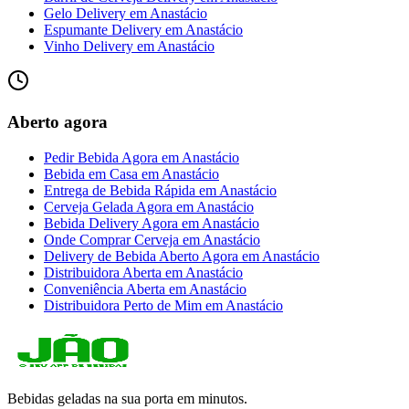
Gelo Delivery
em
Anastácio
Espumante Delivery
em
Anastácio
Vinho Delivery
em
Anastácio
Aberto agora
Pedir Bebida Agora
em
Anastácio
Bebida em Casa
em
Anastácio
Entrega de Bebida Rápida
em
Anastácio
Cerveja Gelada Agora
em
Anastácio
Bebida Delivery Agora
em
Anastácio
Onde Comprar Cerveja
em
Anastácio
Delivery de Bebida Aberto Agora
em
Anastácio
Distribuidora Aberta
em
Anastácio
Conveniência Aberta
em
Anastácio
Distribuidora Perto de Mim
em
Anastácio
Bebidas geladas na sua porta em minutos.