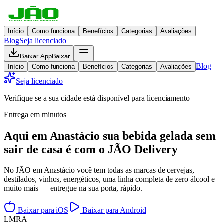
Início
Como funciona
Benefícios
Categorias
Avaliações
Blog
Seja licenciado
Baixar App
Baixar
Blog
Início
Como funciona
Benefícios
Categorias
Avaliações
Seja licenciado
Verifique se a sua cidade está disponível para licenciamento
Entrega em minutos
Aqui em
Anastácio
sua bebida gelada
sem
sair de casa
é com o JÃO Delivery
No JÃO em Anastácio você tem todas as marcas de cervejas,
destilados, vinhos, energéticos, uma linha completa de zero álcool e
muito mais — entregue na sua porta, rápido.
Baixar para iOS
Baixar para Android
L
M
R
A