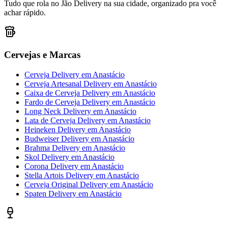
Tudo que rola no Jão Delivery na sua cidade, organizado pra você
achar rápido.
Cervejas e Marcas
Cerveja Delivery
em
Anastácio
Cerveja Artesanal Delivery
em
Anastácio
Caixa de Cerveja Delivery
em
Anastácio
Fardo de Cerveja Delivery
em
Anastácio
Long Neck Delivery
em
Anastácio
Lata de Cerveja Delivery
em
Anastácio
Heineken Delivery
em
Anastácio
Budweiser Delivery
em
Anastácio
Brahma Delivery
em
Anastácio
Skol Delivery
em
Anastácio
Corona Delivery
em
Anastácio
Stella Artois Delivery
em
Anastácio
Cerveja Original Delivery
em
Anastácio
Spaten Delivery
em
Anastácio