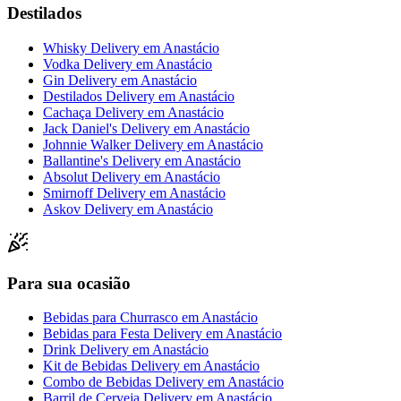
Destilados
Whisky Delivery
em
Anastácio
Vodka Delivery
em
Anastácio
Gin Delivery
em
Anastácio
Destilados Delivery
em
Anastácio
Cachaça Delivery
em
Anastácio
Jack Daniel's Delivery
em
Anastácio
Johnnie Walker Delivery
em
Anastácio
Ballantine's Delivery
em
Anastácio
Absolut Delivery
em
Anastácio
Smirnoff Delivery
em
Anastácio
Askov Delivery
em
Anastácio
Para sua ocasião
Bebidas para Churrasco
em
Anastácio
Bebidas para Festa Delivery
em
Anastácio
Drink Delivery
em
Anastácio
Kit de Bebidas Delivery
em
Anastácio
Combo de Bebidas Delivery
em
Anastácio
Barril de Cerveja Delivery
em
Anastácio