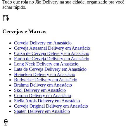
Tudo que rola no Jão Delivery na sua cidade, organizado pra você
achar rápido.
Cervejas e Marcas
Cerveja Delivery
em
Anastácio
Cerveja Artesanal Delivery
em
Anastácio
Caixa de Cerveja Delivery
em
Anastácio
Fardo de Cerveja Delivery
em
Anastácio
Long Neck Delivery
em
Anastácio
Lata de Cerveja Delivery
em
Anastácio
Heineken Delivery
em
Anastácio
Budweiser Delivery
em
Anastácio
Brahma Delivery
em
Anastácio
Skol Delivery
em
Anastácio
Corona Delivery
em
Anastácio
Stella Artois Delivery
em
Anastácio
Cerveja Original Delivery
em
Anastácio
Spaten Delivery
em
Anastácio