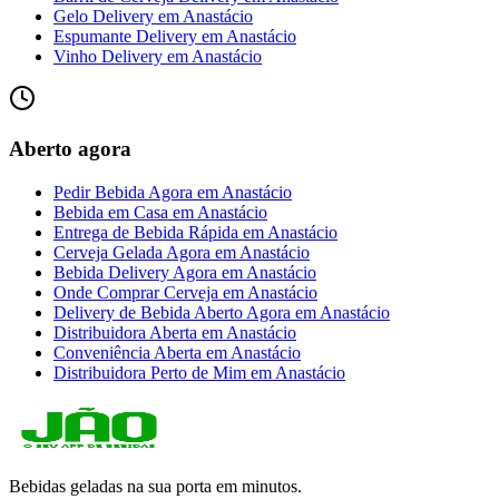
Gelo Delivery
em
Anastácio
Espumante Delivery
em
Anastácio
Vinho Delivery
em
Anastácio
Aberto agora
Pedir Bebida Agora
em
Anastácio
Bebida em Casa
em
Anastácio
Entrega de Bebida Rápida
em
Anastácio
Cerveja Gelada Agora
em
Anastácio
Bebida Delivery Agora
em
Anastácio
Onde Comprar Cerveja
em
Anastácio
Delivery de Bebida Aberto Agora
em
Anastácio
Distribuidora Aberta
em
Anastácio
Conveniência Aberta
em
Anastácio
Distribuidora Perto de Mim
em
Anastácio
Bebidas geladas na sua porta em minutos.