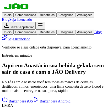
Início
Como funciona
Benefícios
Categorias
Avaliações
Blog
Seja licenciado
Baixar App
Baixar
Blog
Início
Como funciona
Benefícios
Categorias
Avaliações
Seja licenciado
Verifique se a sua cidade está disponível para licenciamento
Entrega em minutos
Aqui em
Anastácio
sua bebida gelada
sem
sair de casa
é com o JÃO Delivery
No JÃO em Anastácio você tem todas as marcas de cervejas,
destilados, vinhos, energéticos, uma linha completa de zero álcool e
muito mais — entregue na sua porta, rápido.
Baixar para iOS
Baixar para Android
L
M
R
A