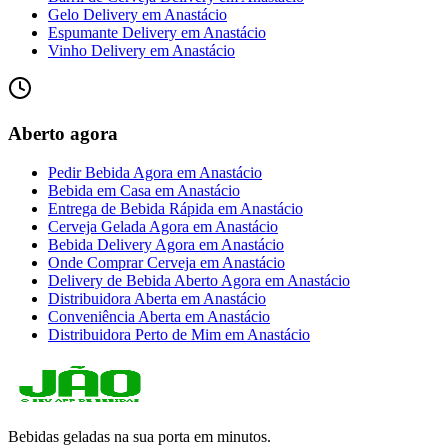
Gelo Delivery
em
Anastácio
Espumante Delivery
em
Anastácio
Vinho Delivery
em
Anastácio
Aberto agora
Pedir Bebida Agora
em
Anastácio
Bebida em Casa
em
Anastácio
Entrega de Bebida Rápida
em
Anastácio
Cerveja Gelada Agora
em
Anastácio
Bebida Delivery Agora
em
Anastácio
Onde Comprar Cerveja
em
Anastácio
Delivery de Bebida Aberto Agora
em
Anastácio
Distribuidora Aberta
em
Anastácio
Conveniência Aberta
em
Anastácio
Distribuidora Perto de Mim
em
Anastácio
Bebidas geladas na sua porta em minutos.