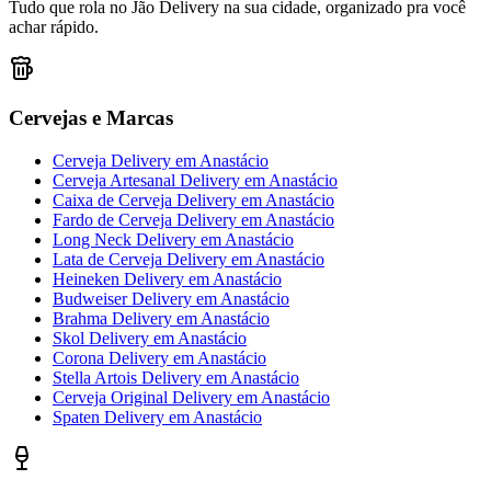
Tudo que rola no Jão Delivery na sua cidade, organizado pra você
achar rápido.
Cervejas e Marcas
Cerveja Delivery
em
Anastácio
Cerveja Artesanal Delivery
em
Anastácio
Caixa de Cerveja Delivery
em
Anastácio
Fardo de Cerveja Delivery
em
Anastácio
Long Neck Delivery
em
Anastácio
Lata de Cerveja Delivery
em
Anastácio
Heineken Delivery
em
Anastácio
Budweiser Delivery
em
Anastácio
Brahma Delivery
em
Anastácio
Skol Delivery
em
Anastácio
Corona Delivery
em
Anastácio
Stella Artois Delivery
em
Anastácio
Cerveja Original Delivery
em
Anastácio
Spaten Delivery
em
Anastácio