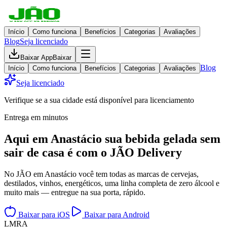
Início
Como funciona
Benefícios
Categorias
Avaliações
Blog
Seja licenciado
Baixar App
Baixar
Blog
Início
Como funciona
Benefícios
Categorias
Avaliações
Seja licenciado
Verifique se a sua cidade está disponível para licenciamento
Entrega em minutos
Aqui em
Anastácio
sua bebida gelada
sem
sair de casa
é com o JÃO Delivery
No JÃO em Anastácio você tem todas as marcas de cervejas,
destilados, vinhos, energéticos, uma linha completa de zero álcool e
muito mais — entregue na sua porta, rápido.
Baixar para iOS
Baixar para Android
L
M
R
A