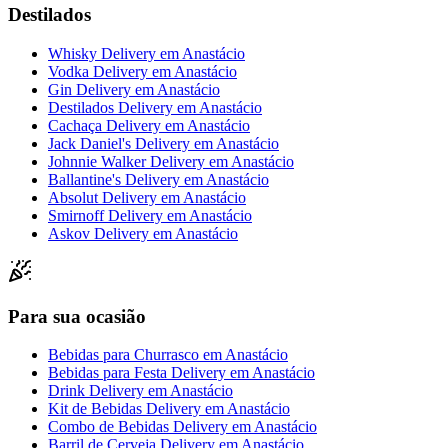
Destilados
Whisky Delivery
em
Anastácio
Vodka Delivery
em
Anastácio
Gin Delivery
em
Anastácio
Destilados Delivery
em
Anastácio
Cachaça Delivery
em
Anastácio
Jack Daniel's Delivery
em
Anastácio
Johnnie Walker Delivery
em
Anastácio
Ballantine's Delivery
em
Anastácio
Absolut Delivery
em
Anastácio
Smirnoff Delivery
em
Anastácio
Askov Delivery
em
Anastácio
Para sua ocasião
Bebidas para Churrasco
em
Anastácio
Bebidas para Festa Delivery
em
Anastácio
Drink Delivery
em
Anastácio
Kit de Bebidas Delivery
em
Anastácio
Combo de Bebidas Delivery
em
Anastácio
Barril de Cerveja Delivery
em
Anastácio