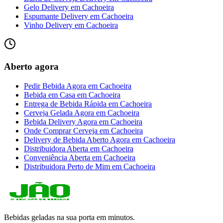
Gelo Delivery
em
Cachoeira
Espumante Delivery
em
Cachoeira
Vinho Delivery
em
Cachoeira
Aberto agora
Pedir Bebida Agora
em
Cachoeira
Bebida em Casa
em
Cachoeira
Entrega de Bebida Rápida
em
Cachoeira
Cerveja Gelada Agora
em
Cachoeira
Bebida Delivery Agora
em
Cachoeira
Onde Comprar Cerveja
em
Cachoeira
Delivery de Bebida Aberto Agora
em
Cachoeira
Distribuidora Aberta
em
Cachoeira
Conveniência Aberta
em
Cachoeira
Distribuidora Perto de Mim
em
Cachoeira
Bebidas geladas na sua porta em minutos.