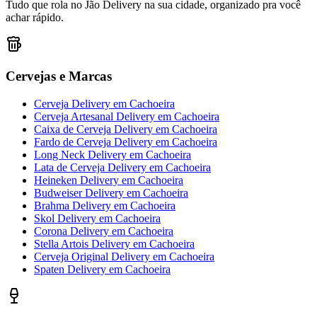
Tudo que rola no Jão Delivery na sua cidade, organizado pra você
achar rápido.
Cervejas e Marcas
Cerveja Delivery
em
Cachoeira
Cerveja Artesanal Delivery
em
Cachoeira
Caixa de Cerveja Delivery
em
Cachoeira
Fardo de Cerveja Delivery
em
Cachoeira
Long Neck Delivery
em
Cachoeira
Lata de Cerveja Delivery
em
Cachoeira
Heineken Delivery
em
Cachoeira
Budweiser Delivery
em
Cachoeira
Brahma Delivery
em
Cachoeira
Skol Delivery
em
Cachoeira
Corona Delivery
em
Cachoeira
Stella Artois Delivery
em
Cachoeira
Cerveja Original Delivery
em
Cachoeira
Spaten Delivery
em
Cachoeira