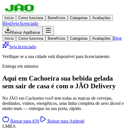
Início
Como funciona
Benefícios
Categorias
Avaliações
Blog
Seja licenciado
Baixar App
Baixar
Blog
Início
Como funciona
Benefícios
Categorias
Avaliações
Seja licenciado
Verifique se a sua cidade está disponível para licenciamento
Entrega em minutos
Aqui em
Cachoeira
sua bebida gelada
sem sair de casa
é com o JÃO Delivery
No JÃO em Cachoeira você tem todas as marcas de cervejas,
destilados, vinhos, energéticos, uma linha completa de zero álcool e
muito mais — entregue na sua porta, rápido.
Baixar para iOS
Baixar para Android
L
M
R
A