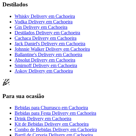
Destilados
Whisky Delivery
em
Cachoeira
Vodka Delivery
em
Cachoeira
Gin Delivery
em
Cachoeira
Destilados Delivery
em
Cachoeira
Cachaça Delivery
em
Cachoeira
Jack Daniel's Delivery
em
Cachoeira
Johnnie Walker Delivery
em
Cachoeira
Ballantine's Delivery
em
Cachoeira
Absolut Delivery
em
Cachoeira
Smirnoff Delivery
em
Cachoeira
Askov Delivery
em
Cachoeira
Para sua ocasião
Bebidas para Churrasco
em
Cachoeira
Bebidas para Festa Delivery
em
Cachoeira
Drink Delivery
em
Cachoeira
Kit de Bebidas Delivery
em
Cachoeira
Combo de Bebidas Delivery
em
Cachoeira
Barril de Cerveja Delivery
em
Cachoeira