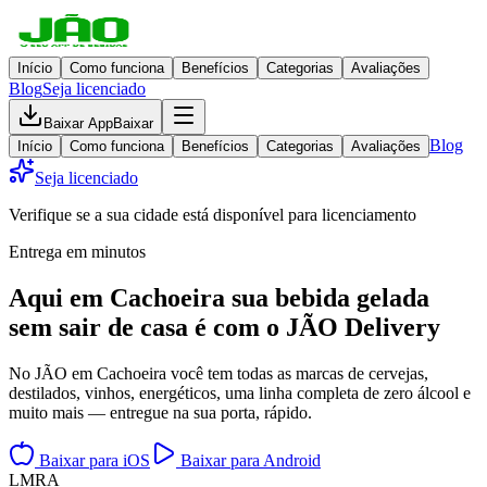
Início
Como funciona
Benefícios
Categorias
Avaliações
Blog
Seja licenciado
Baixar App
Baixar
Blog
Início
Como funciona
Benefícios
Categorias
Avaliações
Seja licenciado
Verifique se a sua cidade está disponível para licenciamento
Entrega em minutos
Aqui em
Cachoeira
sua bebida gelada
sem sair de casa
é com o JÃO Delivery
No JÃO em Cachoeira você tem todas as marcas de cervejas,
destilados, vinhos, energéticos, uma linha completa de zero álcool e
muito mais — entregue na sua porta, rápido.
Baixar para iOS
Baixar para Android
L
M
R
A