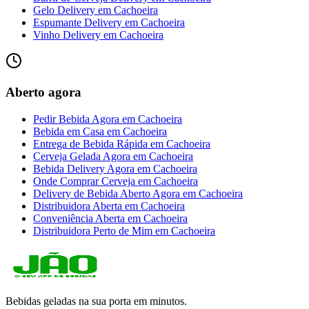
Gelo Delivery
em
Cachoeira
Espumante Delivery
em
Cachoeira
Vinho Delivery
em
Cachoeira
Aberto agora
Pedir Bebida Agora
em
Cachoeira
Bebida em Casa
em
Cachoeira
Entrega de Bebida Rápida
em
Cachoeira
Cerveja Gelada Agora
em
Cachoeira
Bebida Delivery Agora
em
Cachoeira
Onde Comprar Cerveja
em
Cachoeira
Delivery de Bebida Aberto Agora
em
Cachoeira
Distribuidora Aberta
em
Cachoeira
Conveniência Aberta
em
Cachoeira
Distribuidora Perto de Mim
em
Cachoeira
Bebidas geladas na sua porta em minutos.