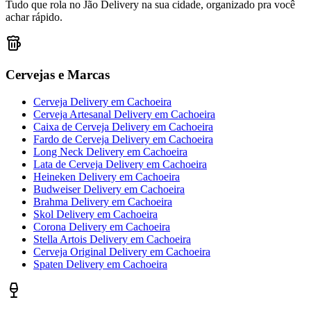
Tudo que rola no Jão Delivery na sua cidade, organizado pra você
achar rápido.
Cervejas e Marcas
Cerveja Delivery
em
Cachoeira
Cerveja Artesanal Delivery
em
Cachoeira
Caixa de Cerveja Delivery
em
Cachoeira
Fardo de Cerveja Delivery
em
Cachoeira
Long Neck Delivery
em
Cachoeira
Lata de Cerveja Delivery
em
Cachoeira
Heineken Delivery
em
Cachoeira
Budweiser Delivery
em
Cachoeira
Brahma Delivery
em
Cachoeira
Skol Delivery
em
Cachoeira
Corona Delivery
em
Cachoeira
Stella Artois Delivery
em
Cachoeira
Cerveja Original Delivery
em
Cachoeira
Spaten Delivery
em
Cachoeira