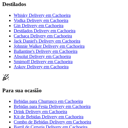
Destilados
Whisky Delivery
em
Cachoeira
Vodka Delivery
em
Cachoeira
Gin Delivery
em
Cachoeira
Destilados Delivery
em
Cachoeira
Cachaça Delivery
em
Cachoeira
Jack Daniel's Delivery
em
Cachoeira
Johnnie Walker Delivery
em
Cachoeira
Ballantine's Delivery
em
Cachoeira
Absolut Delivery
em
Cachoeira
Smirnoff Delivery
em
Cachoeira
Askov Delivery
em
Cachoeira
Para sua ocasião
Bebidas para Churrasco
em
Cachoeira
Bebidas para Festa Delivery
em
Cachoeira
Drink Delivery
em
Cachoeira
Kit de Bebidas Delivery
em
Cachoeira
Combo de Bebidas Delivery
em
Cachoeira
Barril de Cerveja Delivery
em
Cachoeira