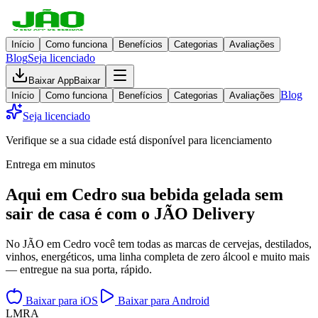
Início
Como funciona
Benefícios
Categorias
Avaliações
Blog
Seja licenciado
Baixar App
Baixar
Blog
Início
Como funciona
Benefícios
Categorias
Avaliações
Seja licenciado
Verifique se a sua cidade está disponível para licenciamento
Entrega em minutos
Aqui em
Cedro
sua bebida gelada
sem
sair de casa
é com o JÃO Delivery
No JÃO em Cedro você tem todas as marcas de cervejas, destilados,
vinhos, energéticos, uma linha completa de zero álcool e muito mais
— entregue na sua porta, rápido.
Baixar para iOS
Baixar para Android
L
M
R
A