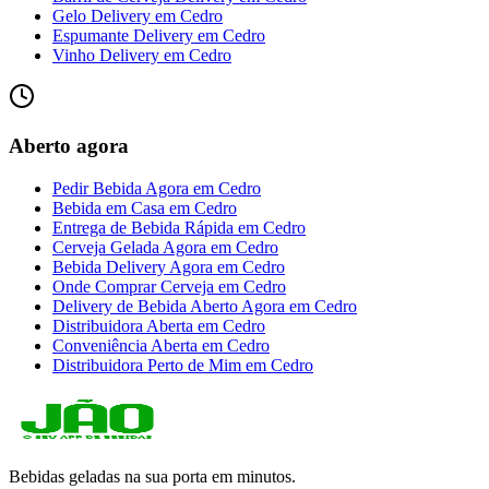
Gelo Delivery
em
Cedro
Espumante Delivery
em
Cedro
Vinho Delivery
em
Cedro
Aberto agora
Pedir Bebida Agora
em
Cedro
Bebida em Casa
em
Cedro
Entrega de Bebida Rápida
em
Cedro
Cerveja Gelada Agora
em
Cedro
Bebida Delivery Agora
em
Cedro
Onde Comprar Cerveja
em
Cedro
Delivery de Bebida Aberto Agora
em
Cedro
Distribuidora Aberta
em
Cedro
Conveniência Aberta
em
Cedro
Distribuidora Perto de Mim
em
Cedro
Bebidas geladas na sua porta em minutos.