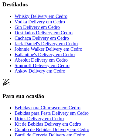
Destilados
Whisky Delivery
em
Cedro
Vodka Delivery
em
Cedro
Gin Delivery
em
Cedro
Destilados Delivery
em
Cedro
Cachaça Delivery
em
Cedro
Jack Daniel's Delivery
em
Cedro
Johnnie Walker Delivery
em
Cedro
Ballantine's Delivery
em
Cedro
Absolut Delivery
em
Cedro
Smirnoff Delivery
em
Cedro
Askov Delivery
em
Cedro
Para sua ocasião
Bebidas para Churrasco
em
Cedro
Bebidas para Festa Delivery
em
Cedro
Drink Delivery
em
Cedro
Kit de Bebidas Delivery
em
Cedro
Combo de Bebidas Delivery
em
Cedro
Barril de Cerveja Delivery
em
Cedro