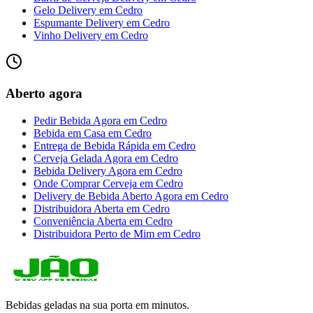
Gelo Delivery
em
Cedro
Espumante Delivery
em
Cedro
Vinho Delivery
em
Cedro
Aberto agora
Pedir Bebida Agora
em
Cedro
Bebida em Casa
em
Cedro
Entrega de Bebida Rápida
em
Cedro
Cerveja Gelada Agora
em
Cedro
Bebida Delivery Agora
em
Cedro
Onde Comprar Cerveja
em
Cedro
Delivery de Bebida Aberto Agora
em
Cedro
Distribuidora Aberta
em
Cedro
Conveniência Aberta
em
Cedro
Distribuidora Perto de Mim
em
Cedro
Bebidas geladas na sua porta em minutos.