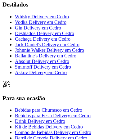
Destilados
Whisky Delivery
em
Cedro
Vodka Delivery
em
Cedro
Gin Delivery
em
Cedro
Destilados Delivery
em
Cedro
Cachaça Delivery
em
Cedro
Jack Daniel's Delivery
em
Cedro
Johnnie Walker Delivery
em
Cedro
Ballantine's Delivery
em
Cedro
Absolut Delivery
em
Cedro
Smirnoff Delivery
em
Cedro
Askov Delivery
em
Cedro
Para sua ocasião
Bebidas para Churrasco
em
Cedro
Bebidas para Festa Delivery
em
Cedro
Drink Delivery
em
Cedro
Kit de Bebidas Delivery
em
Cedro
Combo de Bebidas Delivery
em
Cedro
Barril de Cerveja Delivery
em
Cedro