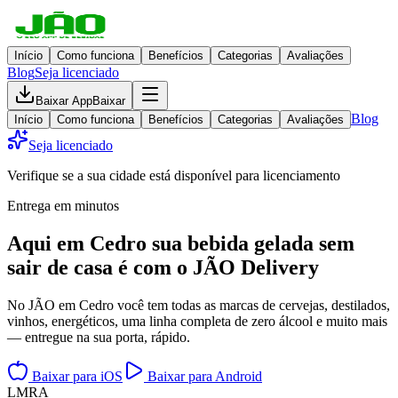
Início
Como funciona
Benefícios
Categorias
Avaliações
Blog
Seja licenciado
Baixar App
Baixar
Blog
Início
Como funciona
Benefícios
Categorias
Avaliações
Seja licenciado
Verifique se a sua cidade está disponível para licenciamento
Entrega em minutos
Aqui em
Cedro
sua bebida gelada
sem
sair de casa
é com o JÃO Delivery
No JÃO em Cedro você tem todas as marcas de cervejas, destilados,
vinhos, energéticos, uma linha completa de zero álcool e muito mais
— entregue na sua porta, rápido.
Baixar para iOS
Baixar para Android
L
M
R
A