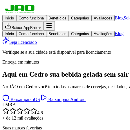
Blog
Sej
Início
Como funciona
Benefícios
Categorias
Avaliações
Baixar App
Baixar
Blog
Início
Como funciona
Benefícios
Categorias
Avaliações
Seja licenciado
Verifique se a sua cidade está disponível para licenciamento
Entrega em minutos
Aqui em
Cedro
sua bebida gelada
sem sair
No JÃO em Cedro você tem todas as marcas de cervejas, destilados, vi
Baixar para iOS
Baixar para Android
L
M
R
A
4,8
+ de 12 mil avaliações
Suas marcas favoritas