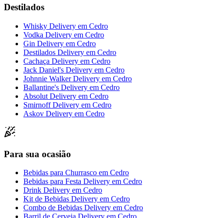
Destilados
Whisky Delivery
em
Cedro
Vodka Delivery
em
Cedro
Gin Delivery
em
Cedro
Destilados Delivery
em
Cedro
Cachaça Delivery
em
Cedro
Jack Daniel's Delivery
em
Cedro
Johnnie Walker Delivery
em
Cedro
Ballantine's Delivery
em
Cedro
Absolut Delivery
em
Cedro
Smirnoff Delivery
em
Cedro
Askov Delivery
em
Cedro
Para sua ocasião
Bebidas para Churrasco
em
Cedro
Bebidas para Festa Delivery
em
Cedro
Drink Delivery
em
Cedro
Kit de Bebidas Delivery
em
Cedro
Combo de Bebidas Delivery
em
Cedro
Barril de Cerveja Delivery
em
Cedro