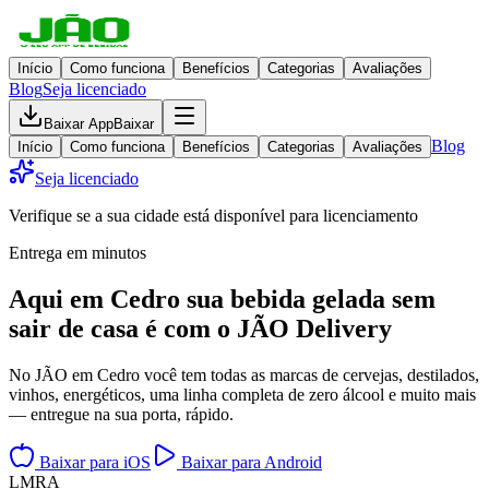
Início
Como funciona
Benefícios
Categorias
Avaliações
Blog
Seja licenciado
Baixar App
Baixar
Blog
Início
Como funciona
Benefícios
Categorias
Avaliações
Seja licenciado
Verifique se a sua cidade está disponível para licenciamento
Entrega em minutos
Aqui em
Cedro
sua bebida gelada
sem
sair de casa
é com o JÃO Delivery
No JÃO em Cedro você tem todas as marcas de cervejas, destilados,
vinhos, energéticos, uma linha completa de zero álcool e muito mais
— entregue na sua porta, rápido.
Baixar para iOS
Baixar para Android
L
M
R
A