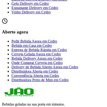
Gelo Delivery
em
Cedro
Espumante Delivery
em
Cedro
Vinho Delivery
em
Cedro
Aberto agora
Pedir Bebida Agora
em
Cedro
Bebida em Casa
em
Cedro
Entrega de Bebida Rápida
em
Cedro
Cerveja Gelada Agora
em
Cedro
Bebida Delivery Agora
em
Cedro
Onde Comprar Cerveja
em
Cedro
Delivery de Bebida Aberto Agora
em
Cedro
Distribuidora Aberta
em
Cedro
Conveniência Aberta
em
Cedro
Distribuidora Perto de Mim
em
Cedro
Bebidas geladas na sua porta em minutos.