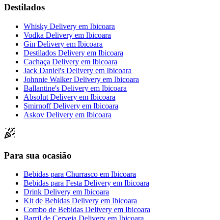
Destilados
Whisky Delivery
em
Ibicoara
Vodka Delivery
em
Ibicoara
Gin Delivery
em
Ibicoara
Destilados Delivery
em
Ibicoara
Cachaça Delivery
em
Ibicoara
Jack Daniel's Delivery
em
Ibicoara
Johnnie Walker Delivery
em
Ibicoara
Ballantine's Delivery
em
Ibicoara
Absolut Delivery
em
Ibicoara
Smirnoff Delivery
em
Ibicoara
Askov Delivery
em
Ibicoara
Para sua ocasião
Bebidas para Churrasco
em
Ibicoara
Bebidas para Festa Delivery
em
Ibicoara
Drink Delivery
em
Ibicoara
Kit de Bebidas Delivery
em
Ibicoara
Combo de Bebidas Delivery
em
Ibicoara
Barril de Cerveja Delivery
em
Ibicoara