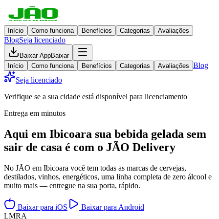
Início
Como funciona
Benefícios
Categorias
Avaliações
Blog
Seja licenciado
Baixar App
Baixar
Blog
Início
Como funciona
Benefícios
Categorias
Avaliações
Seja licenciado
Verifique se a sua cidade está disponível para licenciamento
Entrega em minutos
Aqui em
Ibicoara
sua bebida gelada
sem
sair de casa
é com o JÃO Delivery
No JÃO em Ibicoara você tem todas as marcas de cervejas,
destilados, vinhos, energéticos, uma linha completa de zero álcool e
muito mais — entregue na sua porta, rápido.
Baixar para iOS
Baixar para Android
L
M
R
A