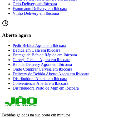
Gelo Delivery
em
Ibicoara
Espumante Delivery
em
Ibicoara
Vinho Delivery
em
Ibicoara
Aberto agora
Pedir Bebida Agora
em
Ibicoara
Bebida em Casa
em
Ibicoara
Entrega de Bebida Rápida
em
Ibicoara
Cerveja Gelada Agora
em
Ibicoara
Bebida Delivery Agora
em
Ibicoara
Onde Comprar Cerveja
em
Ibicoara
Delivery de Bebida Aberto Agora
em
Ibicoara
Distribuidora Aberta
em
Ibicoara
Conveniência Aberta
em
Ibicoara
Distribuidora Perto de Mim
em
Ibicoara
Bebidas geladas na sua porta em minutos.