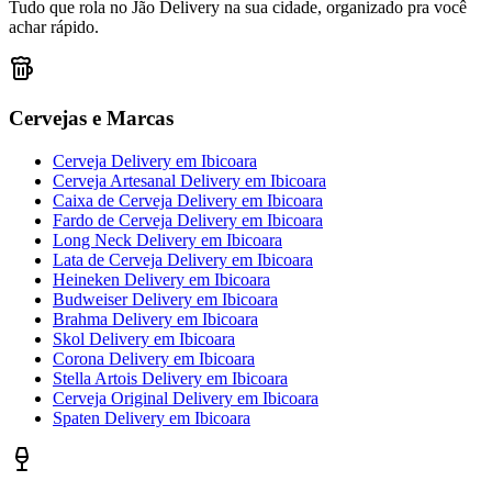
Tudo que rola no Jão Delivery na sua cidade, organizado pra você
achar rápido.
Cervejas e Marcas
Cerveja Delivery
em
Ibicoara
Cerveja Artesanal Delivery
em
Ibicoara
Caixa de Cerveja Delivery
em
Ibicoara
Fardo de Cerveja Delivery
em
Ibicoara
Long Neck Delivery
em
Ibicoara
Lata de Cerveja Delivery
em
Ibicoara
Heineken Delivery
em
Ibicoara
Budweiser Delivery
em
Ibicoara
Brahma Delivery
em
Ibicoara
Skol Delivery
em
Ibicoara
Corona Delivery
em
Ibicoara
Stella Artois Delivery
em
Ibicoara
Cerveja Original Delivery
em
Ibicoara
Spaten Delivery
em
Ibicoara