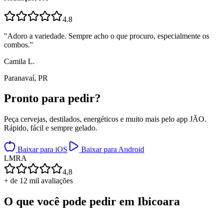
4.8
"
Adoro a variedade. Sempre acho o que procuro, especialmente os
combos.
"
Camila L.
Paranavaí, PR
Pronto para
pedir?
Peça cervejas, destilados, energéticos e muito mais pelo app JÃO.
Rápido, fácil e sempre gelado.
Baixar para iOS
Baixar para Android
L
M
R
A
4,8
+ de 12 mil avaliações
O que você pode pedir em
Ibicoara