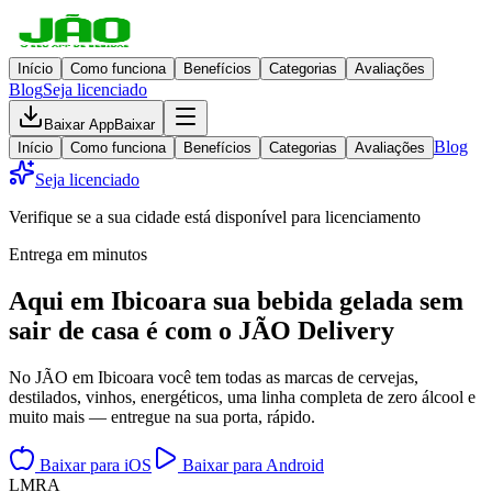
Início
Como funciona
Benefícios
Categorias
Avaliações
Blog
Seja licenciado
Baixar App
Baixar
Blog
Início
Como funciona
Benefícios
Categorias
Avaliações
Seja licenciado
Verifique se a sua cidade está disponível para licenciamento
Entrega em minutos
Aqui em
Ibicoara
sua bebida gelada
sem
sair de casa
é com o JÃO Delivery
No JÃO em Ibicoara você tem todas as marcas de cervejas,
destilados, vinhos, energéticos, uma linha completa de zero álcool e
muito mais — entregue na sua porta, rápido.
Baixar para iOS
Baixar para Android
L
M
R
A