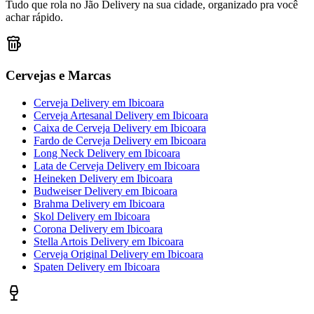
Tudo que rola no Jão Delivery na sua cidade, organizado pra você
achar rápido.
Cervejas e Marcas
Cerveja Delivery
em
Ibicoara
Cerveja Artesanal Delivery
em
Ibicoara
Caixa de Cerveja Delivery
em
Ibicoara
Fardo de Cerveja Delivery
em
Ibicoara
Long Neck Delivery
em
Ibicoara
Lata de Cerveja Delivery
em
Ibicoara
Heineken Delivery
em
Ibicoara
Budweiser Delivery
em
Ibicoara
Brahma Delivery
em
Ibicoara
Skol Delivery
em
Ibicoara
Corona Delivery
em
Ibicoara
Stella Artois Delivery
em
Ibicoara
Cerveja Original Delivery
em
Ibicoara
Spaten Delivery
em
Ibicoara