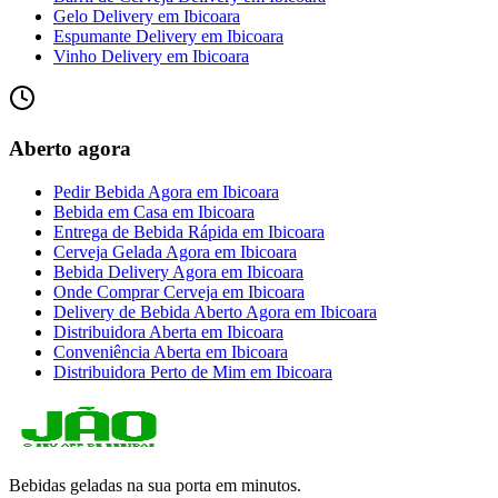
Gelo Delivery
em
Ibicoara
Espumante Delivery
em
Ibicoara
Vinho Delivery
em
Ibicoara
Aberto agora
Pedir Bebida Agora
em
Ibicoara
Bebida em Casa
em
Ibicoara
Entrega de Bebida Rápida
em
Ibicoara
Cerveja Gelada Agora
em
Ibicoara
Bebida Delivery Agora
em
Ibicoara
Onde Comprar Cerveja
em
Ibicoara
Delivery de Bebida Aberto Agora
em
Ibicoara
Distribuidora Aberta
em
Ibicoara
Conveniência Aberta
em
Ibicoara
Distribuidora Perto de Mim
em
Ibicoara
Bebidas geladas na sua porta em minutos.