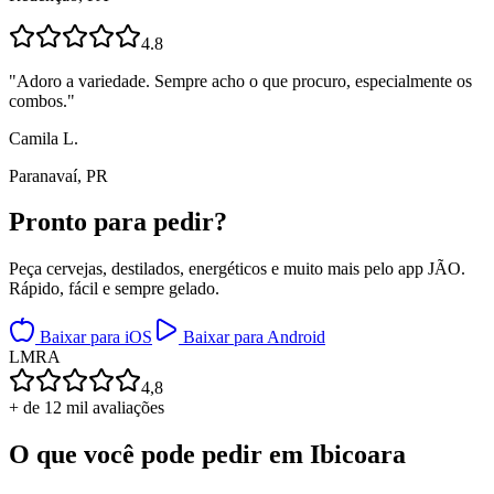
4.8
"
Adoro a variedade. Sempre acho o que procuro, especialmente os
combos.
"
Camila L.
Paranavaí, PR
Pronto para
pedir?
Peça cervejas, destilados, energéticos e muito mais pelo app JÃO.
Rápido, fácil e sempre gelado.
Baixar para iOS
Baixar para Android
L
M
R
A
4,8
+ de 12 mil avaliações
O que você pode pedir em
Ibicoara