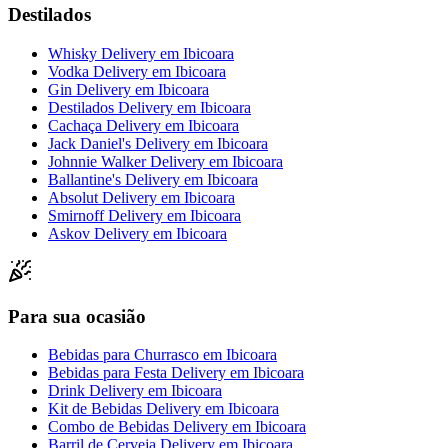
Destilados
Whisky Delivery
em
Ibicoara
Vodka Delivery
em
Ibicoara
Gin Delivery
em
Ibicoara
Destilados Delivery
em
Ibicoara
Cachaça Delivery
em
Ibicoara
Jack Daniel's Delivery
em
Ibicoara
Johnnie Walker Delivery
em
Ibicoara
Ballantine's Delivery
em
Ibicoara
Absolut Delivery
em
Ibicoara
Smirnoff Delivery
em
Ibicoara
Askov Delivery
em
Ibicoara
Para sua ocasião
Bebidas para Churrasco
em
Ibicoara
Bebidas para Festa Delivery
em
Ibicoara
Drink Delivery
em
Ibicoara
Kit de Bebidas Delivery
em
Ibicoara
Combo de Bebidas Delivery
em
Ibicoara
Barril de Cerveja Delivery
em
Ibicoara