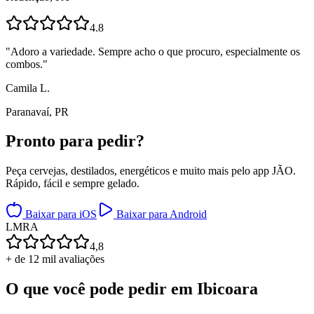
4.8
"
Adoro a variedade. Sempre acho o que procuro, especialmente os
combos.
"
Camila L.
Paranavaí, PR
Pronto para
pedir?
Peça cervejas, destilados, energéticos e muito mais pelo app JÃO.
Rápido, fácil e sempre gelado.
Baixar para iOS
Baixar para Android
L
M
R
A
4,8
+ de 12 mil avaliações
O que você pode pedir em
Ibicoara