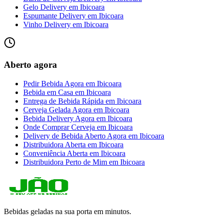
Gelo Delivery
em
Ibicoara
Espumante Delivery
em
Ibicoara
Vinho Delivery
em
Ibicoara
Aberto agora
Pedir Bebida Agora
em
Ibicoara
Bebida em Casa
em
Ibicoara
Entrega de Bebida Rápida
em
Ibicoara
Cerveja Gelada Agora
em
Ibicoara
Bebida Delivery Agora
em
Ibicoara
Onde Comprar Cerveja
em
Ibicoara
Delivery de Bebida Aberto Agora
em
Ibicoara
Distribuidora Aberta
em
Ibicoara
Conveniência Aberta
em
Ibicoara
Distribuidora Perto de Mim
em
Ibicoara
Bebidas geladas na sua porta em minutos.