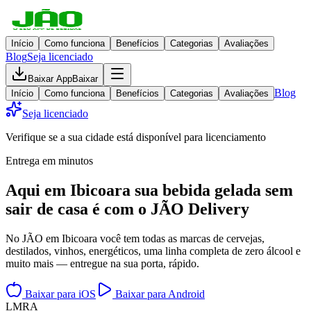
Início
Como funciona
Benefícios
Categorias
Avaliações
Blog
Seja licenciado
Baixar App
Baixar
Blog
Início
Como funciona
Benefícios
Categorias
Avaliações
Seja licenciado
Verifique se a sua cidade está disponível para licenciamento
Entrega em minutos
Aqui em
Ibicoara
sua bebida gelada
sem
sair de casa
é com o JÃO Delivery
No JÃO em Ibicoara você tem todas as marcas de cervejas,
destilados, vinhos, energéticos, uma linha completa de zero álcool e
muito mais — entregue na sua porta, rápido.
Baixar para iOS
Baixar para Android
L
M
R
A