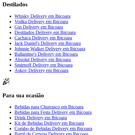
Destilados
Whisky Delivery
em
Ibicoara
Vodka Delivery
em
Ibicoara
Gin Delivery
em
Ibicoara
Destilados Delivery
em
Ibicoara
Cachaça Delivery
em
Ibicoara
Jack Daniel's Delivery
em
Ibicoara
Johnnie Walker Delivery
em
Ibicoara
Ballantine's Delivery
em
Ibicoara
Absolut Delivery
em
Ibicoara
Smirnoff Delivery
em
Ibicoara
Askov Delivery
em
Ibicoara
Para sua ocasião
Bebidas para Churrasco
em
Ibicoara
Bebidas para Festa Delivery
em
Ibicoara
Drink Delivery
em
Ibicoara
Kit de Bebidas Delivery
em
Ibicoara
Combo de Bebidas Delivery
em
Ibicoara
Barril de Cerveja Delivery
em
Ibicoara