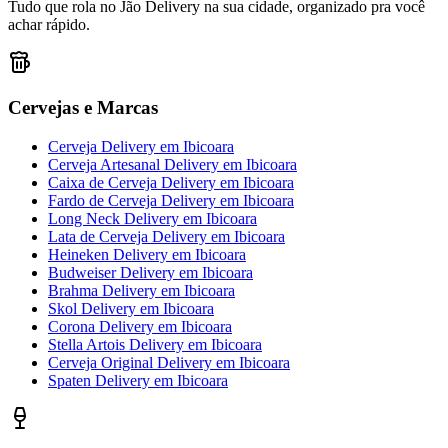
Tudo que rola no Jão Delivery na sua cidade, organizado pra você
achar rápido.
Cervejas e Marcas
Cerveja Delivery
em
Ibicoara
Cerveja Artesanal Delivery
em
Ibicoara
Caixa de Cerveja Delivery
em
Ibicoara
Fardo de Cerveja Delivery
em
Ibicoara
Long Neck Delivery
em
Ibicoara
Lata de Cerveja Delivery
em
Ibicoara
Heineken Delivery
em
Ibicoara
Budweiser Delivery
em
Ibicoara
Brahma Delivery
em
Ibicoara
Skol Delivery
em
Ibicoara
Corona Delivery
em
Ibicoara
Stella Artois Delivery
em
Ibicoara
Cerveja Original Delivery
em
Ibicoara
Spaten Delivery
em
Ibicoara