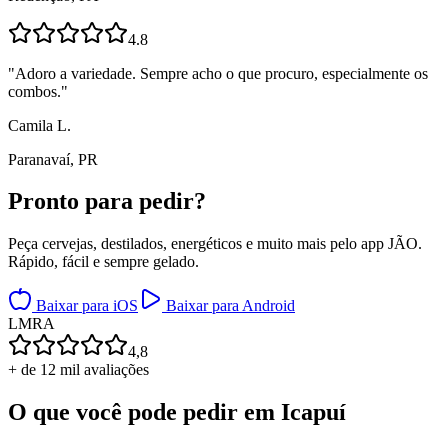
4.8
"
Adoro a variedade. Sempre acho o que procuro, especialmente os
combos.
"
Camila L.
Paranavaí, PR
Pronto para
pedir?
Peça cervejas, destilados, energéticos e muito mais pelo app JÃO.
Rápido, fácil e sempre gelado.
Baixar para iOS
Baixar para Android
L
M
R
A
4,8
+ de 12 mil avaliações
O que você pode pedir em
Icapuí