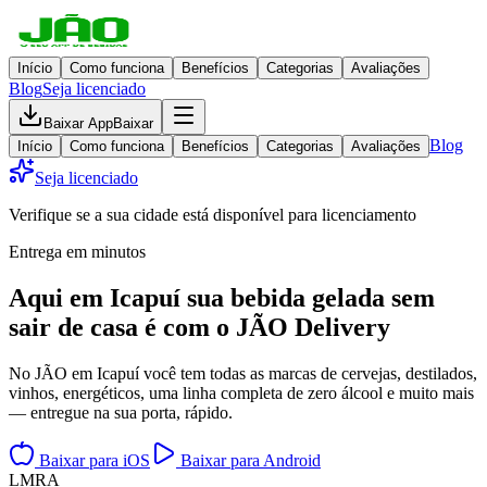
Início
Como funciona
Benefícios
Categorias
Avaliações
Blog
Seja licenciado
Baixar App
Baixar
Blog
Início
Como funciona
Benefícios
Categorias
Avaliações
Seja licenciado
Verifique se a sua cidade está disponível para licenciamento
Entrega em minutos
Aqui em
Icapuí
sua bebida gelada
sem
sair de casa
é com o JÃO Delivery
No JÃO em Icapuí você tem todas as marcas de cervejas, destilados,
vinhos, energéticos, uma linha completa de zero álcool e muito mais
— entregue na sua porta, rápido.
Baixar para iOS
Baixar para Android
L
M
R
A