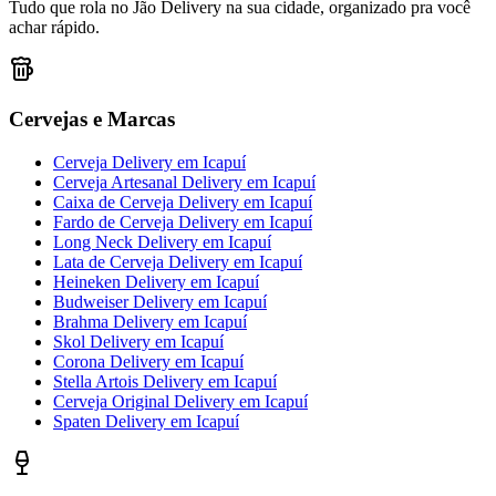
Tudo que rola no Jão Delivery na sua cidade, organizado pra você
achar rápido.
Cervejas e Marcas
Cerveja Delivery
em
Icapuí
Cerveja Artesanal Delivery
em
Icapuí
Caixa de Cerveja Delivery
em
Icapuí
Fardo de Cerveja Delivery
em
Icapuí
Long Neck Delivery
em
Icapuí
Lata de Cerveja Delivery
em
Icapuí
Heineken Delivery
em
Icapuí
Budweiser Delivery
em
Icapuí
Brahma Delivery
em
Icapuí
Skol Delivery
em
Icapuí
Corona Delivery
em
Icapuí
Stella Artois Delivery
em
Icapuí
Cerveja Original Delivery
em
Icapuí
Spaten Delivery
em
Icapuí