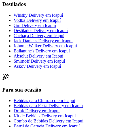
Destilados
Whisky Delivery
em
Icapuí
Vodka Delivery
em
Icapuí
Gin Delivery
em
Icapuí
Destilados Delivery
em
Icapuí
Cachaça Delivery
em
Icapuí
Jack Daniel's Delivery
em
Icapuí
Johnnie Walker Delivery
em
Icapuí
Ballantine's Delivery
em
Icapuí
Absolut Delivery
em
Icapuí
Smirnoff Delivery
em
Icapuí
Askov Delivery
em
Icapuí
Para sua ocasião
Bebidas para Churrasco
em
Icapuí
Bebidas para Festa Delivery
em
Icapuí
Drink Delivery
em
Icapuí
Kit de Bebidas Delivery
em
Icapuí
Combo de Bebidas Delivery
em
Icapuí
Barril de Cerveja Delivery
em
Icapuí