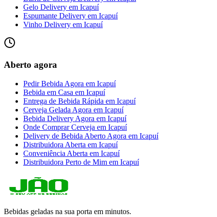
Gelo Delivery
em
Icapuí
Espumante Delivery
em
Icapuí
Vinho Delivery
em
Icapuí
Aberto agora
Pedir Bebida Agora
em
Icapuí
Bebida em Casa
em
Icapuí
Entrega de Bebida Rápida
em
Icapuí
Cerveja Gelada Agora
em
Icapuí
Bebida Delivery Agora
em
Icapuí
Onde Comprar Cerveja
em
Icapuí
Delivery de Bebida Aberto Agora
em
Icapuí
Distribuidora Aberta
em
Icapuí
Conveniência Aberta
em
Icapuí
Distribuidora Perto de Mim
em
Icapuí
Bebidas geladas na sua porta em minutos.