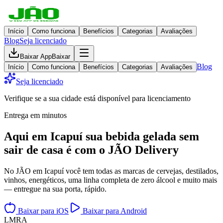
Início
Como funciona
Benefícios
Categorias
Avaliações
Blog
Seja licenciado
Baixar App
Baixar
Blog
Início
Como funciona
Benefícios
Categorias
Avaliações
Seja licenciado
Verifique se a sua cidade está disponível para licenciamento
Entrega em minutos
Aqui em
Icapuí
sua bebida gelada
sem
sair de casa
é com o JÃO Delivery
No JÃO em Icapuí você tem todas as marcas de cervejas, destilados,
vinhos, energéticos, uma linha completa de zero álcool e muito mais
— entregue na sua porta, rápido.
Baixar para iOS
Baixar para Android
L
M
R
A