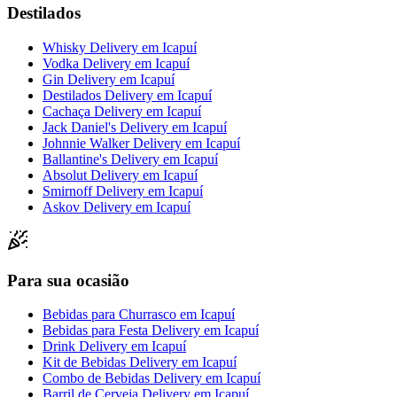
Destilados
Whisky Delivery
em
Icapuí
Vodka Delivery
em
Icapuí
Gin Delivery
em
Icapuí
Destilados Delivery
em
Icapuí
Cachaça Delivery
em
Icapuí
Jack Daniel's Delivery
em
Icapuí
Johnnie Walker Delivery
em
Icapuí
Ballantine's Delivery
em
Icapuí
Absolut Delivery
em
Icapuí
Smirnoff Delivery
em
Icapuí
Askov Delivery
em
Icapuí
Para sua ocasião
Bebidas para Churrasco
em
Icapuí
Bebidas para Festa Delivery
em
Icapuí
Drink Delivery
em
Icapuí
Kit de Bebidas Delivery
em
Icapuí
Combo de Bebidas Delivery
em
Icapuí
Barril de Cerveja Delivery
em
Icapuí