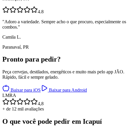
4.8
"
Adoro a variedade. Sempre acho o que procuro, especialmente os
combos.
"
Camila L.
Paranavaí, PR
Pronto para
pedir?
Peça cervejas, destilados, energéticos e muito mais pelo app JÃO.
Rápido, fácil e sempre gelado.
Baixar para iOS
Baixar para Android
L
M
R
A
4,8
+ de 12 mil avaliações
O que você pode pedir em
Icapuí