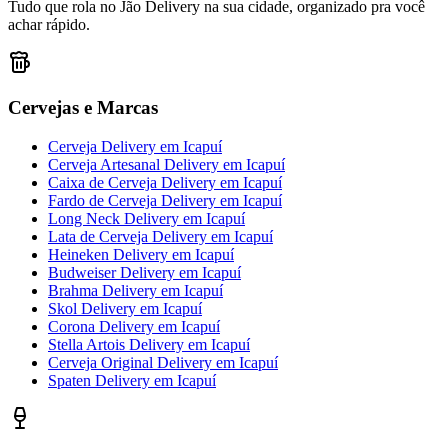
Tudo que rola no Jão Delivery na sua cidade, organizado pra você
achar rápido.
Cervejas e Marcas
Cerveja Delivery
em
Icapuí
Cerveja Artesanal Delivery
em
Icapuí
Caixa de Cerveja Delivery
em
Icapuí
Fardo de Cerveja Delivery
em
Icapuí
Long Neck Delivery
em
Icapuí
Lata de Cerveja Delivery
em
Icapuí
Heineken Delivery
em
Icapuí
Budweiser Delivery
em
Icapuí
Brahma Delivery
em
Icapuí
Skol Delivery
em
Icapuí
Corona Delivery
em
Icapuí
Stella Artois Delivery
em
Icapuí
Cerveja Original Delivery
em
Icapuí
Spaten Delivery
em
Icapuí