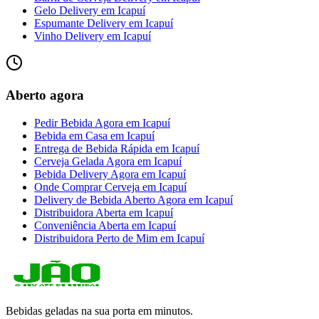
Gelo Delivery
em
Icapuí
Espumante Delivery
em
Icapuí
Vinho Delivery
em
Icapuí
Aberto agora
Pedir Bebida Agora
em
Icapuí
Bebida em Casa
em
Icapuí
Entrega de Bebida Rápida
em
Icapuí
Cerveja Gelada Agora
em
Icapuí
Bebida Delivery Agora
em
Icapuí
Onde Comprar Cerveja
em
Icapuí
Delivery de Bebida Aberto Agora
em
Icapuí
Distribuidora Aberta
em
Icapuí
Conveniência Aberta
em
Icapuí
Distribuidora Perto de Mim
em
Icapuí
Bebidas geladas na sua porta em minutos.