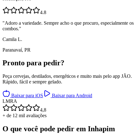
4.8
"
Adoro a variedade. Sempre acho o que procuro, especialmente os
combos.
"
Camila L.
Paranavaí, PR
Pronto para
pedir?
Peça cervejas, destilados, energéticos e muito mais pelo app JÃO.
Rápido, fácil e sempre gelado.
Baixar para iOS
Baixar para Android
L
M
R
A
4,8
+ de 12 mil avaliações
O que você pode pedir em
Inhapim