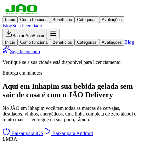
Início
Como funciona
Benefícios
Categorias
Avaliações
Blog
Seja licenciado
Baixar App
Baixar
Blog
Início
Como funciona
Benefícios
Categorias
Avaliações
Seja licenciado
Verifique se a sua cidade está disponível para licenciamento
Entrega em minutos
Aqui em
Inhapim
sua bebida gelada
sem
sair de casa
é com o JÃO Delivery
No JÃO em Inhapim você tem todas as marcas de cervejas,
destilados, vinhos, energéticos, uma linha completa de zero álcool e
muito mais — entregue na sua porta, rápido.
Baixar para iOS
Baixar para Android
L
M
R
A