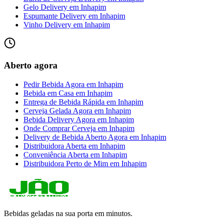
Gelo Delivery
em
Inhapim
Espumante Delivery
em
Inhapim
Vinho Delivery
em
Inhapim
Aberto agora
Pedir Bebida Agora
em
Inhapim
Bebida em Casa
em
Inhapim
Entrega de Bebida Rápida
em
Inhapim
Cerveja Gelada Agora
em
Inhapim
Bebida Delivery Agora
em
Inhapim
Onde Comprar Cerveja
em
Inhapim
Delivery de Bebida Aberto Agora
em
Inhapim
Distribuidora Aberta
em
Inhapim
Conveniência Aberta
em
Inhapim
Distribuidora Perto de Mim
em
Inhapim
Bebidas geladas na sua porta em minutos.