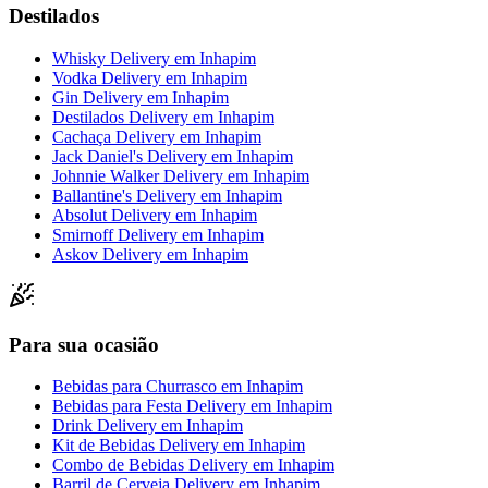
Destilados
Whisky Delivery
em
Inhapim
Vodka Delivery
em
Inhapim
Gin Delivery
em
Inhapim
Destilados Delivery
em
Inhapim
Cachaça Delivery
em
Inhapim
Jack Daniel's Delivery
em
Inhapim
Johnnie Walker Delivery
em
Inhapim
Ballantine's Delivery
em
Inhapim
Absolut Delivery
em
Inhapim
Smirnoff Delivery
em
Inhapim
Askov Delivery
em
Inhapim
Para sua ocasião
Bebidas para Churrasco
em
Inhapim
Bebidas para Festa Delivery
em
Inhapim
Drink Delivery
em
Inhapim
Kit de Bebidas Delivery
em
Inhapim
Combo de Bebidas Delivery
em
Inhapim
Barril de Cerveja Delivery
em
Inhapim