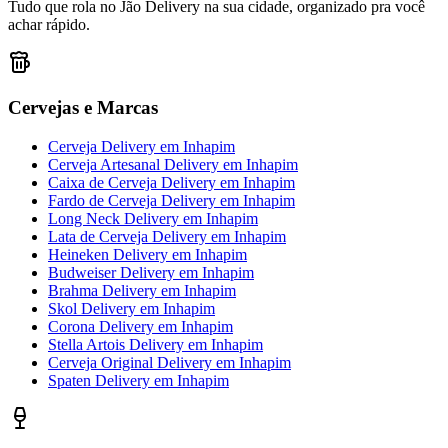
Tudo que rola no Jão Delivery na sua cidade, organizado pra você
achar rápido.
Cervejas e Marcas
Cerveja Delivery
em
Inhapim
Cerveja Artesanal Delivery
em
Inhapim
Caixa de Cerveja Delivery
em
Inhapim
Fardo de Cerveja Delivery
em
Inhapim
Long Neck Delivery
em
Inhapim
Lata de Cerveja Delivery
em
Inhapim
Heineken Delivery
em
Inhapim
Budweiser Delivery
em
Inhapim
Brahma Delivery
em
Inhapim
Skol Delivery
em
Inhapim
Corona Delivery
em
Inhapim
Stella Artois Delivery
em
Inhapim
Cerveja Original Delivery
em
Inhapim
Spaten Delivery
em
Inhapim