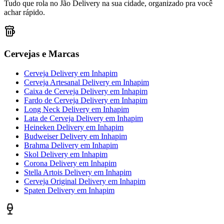
Tudo que rola no Jão Delivery na sua cidade, organizado pra você
achar rápido.
Cervejas e Marcas
Cerveja Delivery
em
Inhapim
Cerveja Artesanal Delivery
em
Inhapim
Caixa de Cerveja Delivery
em
Inhapim
Fardo de Cerveja Delivery
em
Inhapim
Long Neck Delivery
em
Inhapim
Lata de Cerveja Delivery
em
Inhapim
Heineken Delivery
em
Inhapim
Budweiser Delivery
em
Inhapim
Brahma Delivery
em
Inhapim
Skol Delivery
em
Inhapim
Corona Delivery
em
Inhapim
Stella Artois Delivery
em
Inhapim
Cerveja Original Delivery
em
Inhapim
Spaten Delivery
em
Inhapim