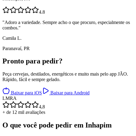
4.8
"
Adoro a variedade. Sempre acho o que procuro, especialmente os
combos.
"
Camila L.
Paranavaí, PR
Pronto para
pedir?
Peça cervejas, destilados, energéticos e muito mais pelo app JÃO.
Rápido, fácil e sempre gelado.
Baixar para iOS
Baixar para Android
L
M
R
A
4,8
+ de 12 mil avaliações
O que você pode pedir em
Inhapim