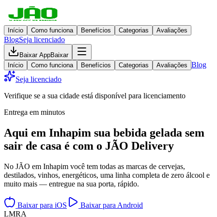
Início
Como funciona
Benefícios
Categorias
Avaliações
Blog
Seja licenciado
Baixar App
Baixar
Blog
Início
Como funciona
Benefícios
Categorias
Avaliações
Seja licenciado
Verifique se a sua cidade está disponível para licenciamento
Entrega em minutos
Aqui em
Inhapim
sua bebida gelada
sem
sair de casa
é com o JÃO Delivery
No JÃO em Inhapim você tem todas as marcas de cervejas,
destilados, vinhos, energéticos, uma linha completa de zero álcool e
muito mais — entregue na sua porta, rápido.
Baixar para iOS
Baixar para Android
L
M
R
A