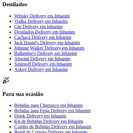
Destilados
Whisky Delivery
em
Inhapim
Vodka Delivery
em
Inhapim
Gin Delivery
em
Inhapim
Destilados Delivery
em
Inhapim
Cachaça Delivery
em
Inhapim
Jack Daniel's Delivery
em
Inhapim
Johnnie Walker Delivery
em
Inhapim
Ballantine's Delivery
em
Inhapim
Absolut Delivery
em
Inhapim
Smirnoff Delivery
em
Inhapim
Askov Delivery
em
Inhapim
Para sua ocasião
Bebidas para Churrasco
em
Inhapim
Bebidas para Festa Delivery
em
Inhapim
Drink Delivery
em
Inhapim
Kit de Bebidas Delivery
em
Inhapim
Combo de Bebidas Delivery
em
Inhapim
Barril de Cerveja Delivery
em
Inhapim