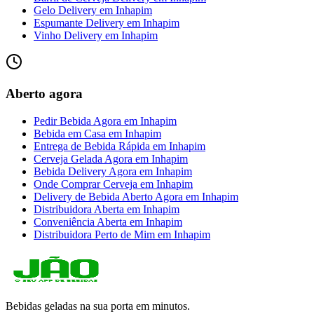
Gelo Delivery
em
Inhapim
Espumante Delivery
em
Inhapim
Vinho Delivery
em
Inhapim
Aberto agora
Pedir Bebida Agora
em
Inhapim
Bebida em Casa
em
Inhapim
Entrega de Bebida Rápida
em
Inhapim
Cerveja Gelada Agora
em
Inhapim
Bebida Delivery Agora
em
Inhapim
Onde Comprar Cerveja
em
Inhapim
Delivery de Bebida Aberto Agora
em
Inhapim
Distribuidora Aberta
em
Inhapim
Conveniência Aberta
em
Inhapim
Distribuidora Perto de Mim
em
Inhapim
Bebidas geladas na sua porta em minutos.