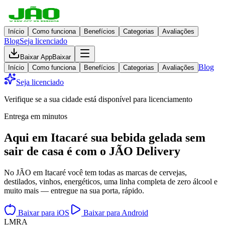
Início
Como funciona
Benefícios
Categorias
Avaliações
Blog
Seja licenciado
Baixar App
Baixar
Blog
Início
Como funciona
Benefícios
Categorias
Avaliações
Seja licenciado
Verifique se a sua cidade está disponível para licenciamento
Entrega em minutos
Aqui em
Itacaré
sua bebida gelada
sem
sair de casa
é com o JÃO Delivery
No JÃO em Itacaré você tem todas as marcas de cervejas,
destilados, vinhos, energéticos, uma linha completa de zero álcool e
muito mais — entregue na sua porta, rápido.
Baixar para iOS
Baixar para Android
L
M
R
A