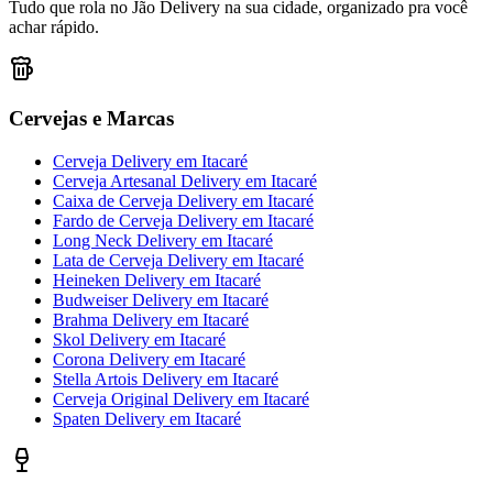
Tudo que rola no Jão Delivery na sua cidade, organizado pra você
achar rápido.
Cervejas e Marcas
Cerveja Delivery
em
Itacaré
Cerveja Artesanal Delivery
em
Itacaré
Caixa de Cerveja Delivery
em
Itacaré
Fardo de Cerveja Delivery
em
Itacaré
Long Neck Delivery
em
Itacaré
Lata de Cerveja Delivery
em
Itacaré
Heineken Delivery
em
Itacaré
Budweiser Delivery
em
Itacaré
Brahma Delivery
em
Itacaré
Skol Delivery
em
Itacaré
Corona Delivery
em
Itacaré
Stella Artois Delivery
em
Itacaré
Cerveja Original Delivery
em
Itacaré
Spaten Delivery
em
Itacaré