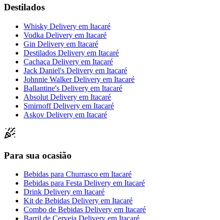
Destilados
Whisky Delivery
em
Itacaré
Vodka Delivery
em
Itacaré
Gin Delivery
em
Itacaré
Destilados Delivery
em
Itacaré
Cachaça Delivery
em
Itacaré
Jack Daniel's Delivery
em
Itacaré
Johnnie Walker Delivery
em
Itacaré
Ballantine's Delivery
em
Itacaré
Absolut Delivery
em
Itacaré
Smirnoff Delivery
em
Itacaré
Askov Delivery
em
Itacaré
Para sua ocasião
Bebidas para Churrasco
em
Itacaré
Bebidas para Festa Delivery
em
Itacaré
Drink Delivery
em
Itacaré
Kit de Bebidas Delivery
em
Itacaré
Combo de Bebidas Delivery
em
Itacaré
Barril de Cerveja Delivery
em
Itacaré