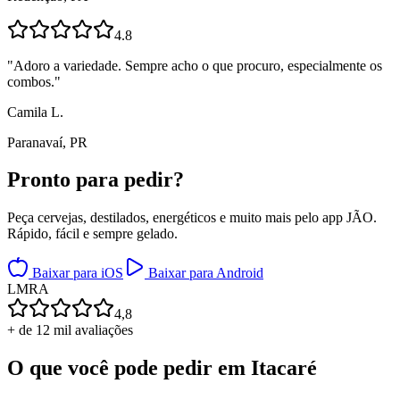
4.8
"
Adoro a variedade. Sempre acho o que procuro, especialmente os
combos.
"
Camila L.
Paranavaí, PR
Pronto para
pedir?
Peça cervejas, destilados, energéticos e muito mais pelo app JÃO.
Rápido, fácil e sempre gelado.
Baixar para iOS
Baixar para Android
L
M
R
A
4,8
+ de 12 mil avaliações
O que você pode pedir em
Itacaré