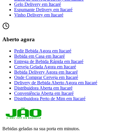
Gelo Delivery
em
Itacaré
Espumante Delivery
em
Itacaré
Vinho Delivery
em
Itacaré
Aberto agora
Pedir Bebida Agora
em
Itacaré
Bebida em Casa
em
Itacaré
Entrega de Bebida Rápida
em
Itacaré
Cerveja Gelada Agora
em
Itacaré
Bebida Delivery Agora
em
Itacaré
Onde Comprar Cerveja
em
Itacaré
Delivery de Bebida Aberto Agora
em
Itacaré
Distribuidora Aberta
em
Itacaré
Conveniência Aberta
em
Itacaré
Distribuidora Perto de Mim
em
Itacaré
Bebidas geladas na sua porta em minutos.