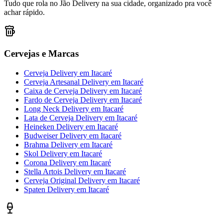
Tudo que rola no Jão Delivery na sua cidade, organizado pra você
achar rápido.
Cervejas e Marcas
Cerveja Delivery
em
Itacaré
Cerveja Artesanal Delivery
em
Itacaré
Caixa de Cerveja Delivery
em
Itacaré
Fardo de Cerveja Delivery
em
Itacaré
Long Neck Delivery
em
Itacaré
Lata de Cerveja Delivery
em
Itacaré
Heineken Delivery
em
Itacaré
Budweiser Delivery
em
Itacaré
Brahma Delivery
em
Itacaré
Skol Delivery
em
Itacaré
Corona Delivery
em
Itacaré
Stella Artois Delivery
em
Itacaré
Cerveja Original Delivery
em
Itacaré
Spaten Delivery
em
Itacaré