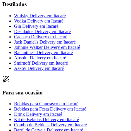
Destilados
Whisky Delivery
em
Itacaré
Vodka Delivery
em
Itacaré
Gin Delivery
em
Itacaré
Destilados Delivery
em
Itacaré
Cachaça Delivery
em
Itacaré
Jack Daniel's Delivery
em
Itacaré
Johnnie Walker Delivery
em
Itacaré
Ballantine's Delivery
em
Itacaré
Absolut Delivery
em
Itacaré
Smirnoff Delivery
em
Itacaré
Askov Delivery
em
Itacaré
Para sua ocasião
Bebidas para Churrasco
em
Itacaré
Bebidas para Festa Delivery
em
Itacaré
Drink Delivery
em
Itacaré
Kit de Bebidas Delivery
em
Itacaré
Combo de Bebidas Delivery
em
Itacaré
Barril de Cerveja Delivery
em
Itacaré