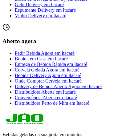
Gelo Delivery
em
Itacaré
Espumante Delivery
em
Itacaré
Vinho Delivery
em
Itacaré
Aberto agora
Pedir Bebida Agora
em
Itacaré
Bebida em Casa
em
Itacaré
Entrega de Bebida Rápida
em
Itacaré
Cerveja Gelada Agora
em
Itacaré
Bebida Delivery Agora
em
Itacaré
Onde Comprar Cerveja
em
Itacaré
Delivery de Bebida Aberto Agora
em
Itacaré
Distribuidora Aberta
em
Itacaré
Conveniência Aberta
em
Itacaré
Distribuidora Perto de Mim
em
Itacaré
Bebidas geladas na sua porta em minutos.