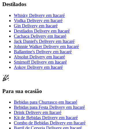
Destilados
Whisky Delivery
em
Itacaré
Vodka Delivery
em
Itacaré
Gin Delivery
em
Itacaré
Destilados Delivery
em
Itacaré
Cachaça Delivery
em
Itacaré
Jack Daniel's Delivery
em
Itacaré
Johnnie Walker Delivery
em
Itacaré
Ballantine's Delivery
em
Itacaré
Absolut Delivery
em
Itacaré
Smirnoff Delivery
em
Itacaré
Askov Delivery
em
Itacaré
Para sua ocasião
Bebidas para Churrasco
em
Itacaré
Bebidas para Festa Delivery
em
Itacaré
Drink Delivery
em
Itacaré
Kit de Bebidas Delivery
em
Itacaré
Combo de Bebidas Delivery
em
Itacaré
Barril de Cerveja Delivery
em
Itacaré