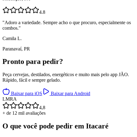
4.8
"
Adoro a variedade. Sempre acho o que procuro, especialmente os
combos.
"
Camila L.
Paranavaí, PR
Pronto para
pedir?
Peça cervejas, destilados, energéticos e muito mais pelo app JÃO.
Rápido, fácil e sempre gelado.
Baixar para iOS
Baixar para Android
L
M
R
A
4,8
+ de 12 mil avaliações
O que você pode pedir em
Itacaré