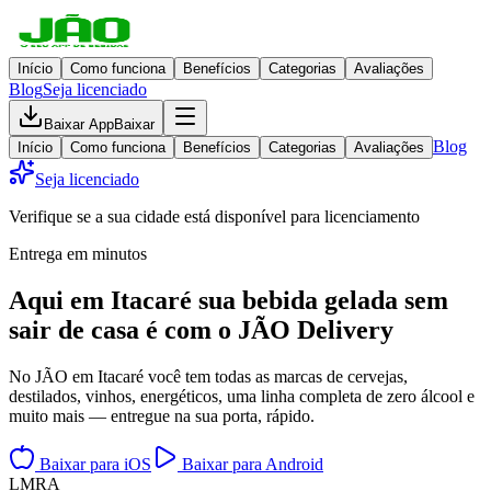
Início
Como funciona
Benefícios
Categorias
Avaliações
Blog
Seja licenciado
Baixar App
Baixar
Blog
Início
Como funciona
Benefícios
Categorias
Avaliações
Seja licenciado
Verifique se a sua cidade está disponível para licenciamento
Entrega em minutos
Aqui em
Itacaré
sua bebida gelada
sem
sair de casa
é com o JÃO Delivery
No JÃO em Itacaré você tem todas as marcas de cervejas,
destilados, vinhos, energéticos, uma linha completa de zero álcool e
muito mais — entregue na sua porta, rápido.
Baixar para iOS
Baixar para Android
L
M
R
A