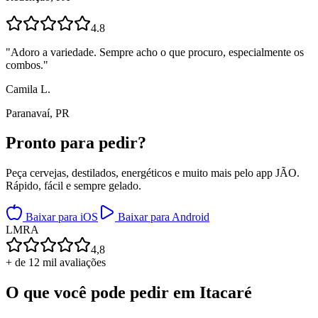
4.8
"
Adoro a variedade. Sempre acho o que procuro, especialmente os
combos.
"
Camila L.
Paranavaí, PR
Pronto para
pedir?
Peça cervejas, destilados, energéticos e muito mais pelo app JÃO.
Rápido, fácil e sempre gelado.
Baixar para iOS
Baixar para Android
L
M
R
A
4,8
+ de 12 mil avaliações
O que você pode pedir em
Itacaré