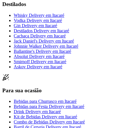
Destilados
Whisky Delivery
em
Itacaré
Vodka Delivery
em
Itacaré
Gin Delivery
em
Itacaré
Destilados Delivery
em
Itacaré
Cachaça Delivery
em
Itacaré
Jack Daniel's Delivery
em
Itacaré
Johnnie Walker Delivery
em
Itacaré
Ballantine's Delivery
em
Itacaré
Absolut Delivery
em
Itacaré
Smirnoff Delivery
em
Itacaré
Askov Delivery
em
Itacaré
Para sua ocasião
Bebidas para Churrasco
em
Itacaré
Bebidas para Festa Delivery
em
Itacaré
Drink Delivery
em
Itacaré
Kit de Bebidas Delivery
em
Itacaré
Combo de Bebidas Delivery
em
Itacaré
Barril de Cerveja Delivery
em
Itacaré