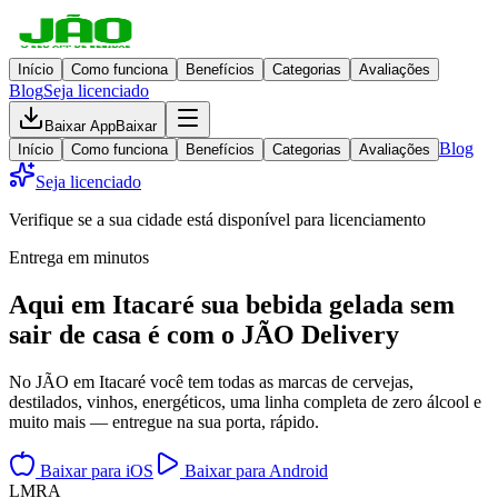
Início
Como funciona
Benefícios
Categorias
Avaliações
Blog
Seja licenciado
Baixar App
Baixar
Blog
Início
Como funciona
Benefícios
Categorias
Avaliações
Seja licenciado
Verifique se a sua cidade está disponível para licenciamento
Entrega em minutos
Aqui em
Itacaré
sua bebida gelada
sem
sair de casa
é com o JÃO Delivery
No JÃO em Itacaré você tem todas as marcas de cervejas,
destilados, vinhos, energéticos, uma linha completa de zero álcool e
muito mais — entregue na sua porta, rápido.
Baixar para iOS
Baixar para Android
L
M
R
A