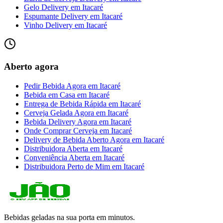
Gelo Delivery
em
Itacaré
Espumante Delivery
em
Itacaré
Vinho Delivery
em
Itacaré
Aberto agora
Pedir Bebida Agora
em
Itacaré
Bebida em Casa
em
Itacaré
Entrega de Bebida Rápida
em
Itacaré
Cerveja Gelada Agora
em
Itacaré
Bebida Delivery Agora
em
Itacaré
Onde Comprar Cerveja
em
Itacaré
Delivery de Bebida Aberto Agora
em
Itacaré
Distribuidora Aberta
em
Itacaré
Conveniência Aberta
em
Itacaré
Distribuidora Perto de Mim
em
Itacaré
Bebidas geladas na sua porta em minutos.