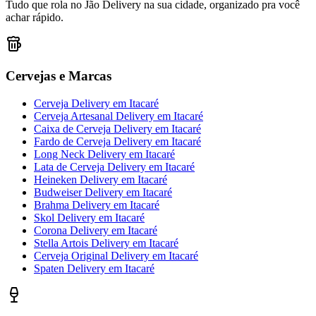
Tudo que rola no Jão Delivery na sua cidade, organizado pra você
achar rápido.
Cervejas e Marcas
Cerveja Delivery
em
Itacaré
Cerveja Artesanal Delivery
em
Itacaré
Caixa de Cerveja Delivery
em
Itacaré
Fardo de Cerveja Delivery
em
Itacaré
Long Neck Delivery
em
Itacaré
Lata de Cerveja Delivery
em
Itacaré
Heineken Delivery
em
Itacaré
Budweiser Delivery
em
Itacaré
Brahma Delivery
em
Itacaré
Skol Delivery
em
Itacaré
Corona Delivery
em
Itacaré
Stella Artois Delivery
em
Itacaré
Cerveja Original Delivery
em
Itacaré
Spaten Delivery
em
Itacaré