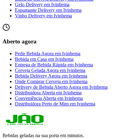
Gelo Delivery
em
Ivinhema
Espumante Delivery
em
Ivinhema
Vinho Delivery
em
Ivinhema
Aberto agora
Pedir Bebida Agora
em
Ivinhema
Bebida em Casa
em
Ivinhema
Entrega de Bebida Rápida
em
Ivinhema
Cerveja Gelada Agora
em
Ivinhema
Bebida Delivery Agora
em
Ivinhema
Onde Comprar Cerveja
em
Ivinhema
Delivery de Bebida Aberto Agora
em
Ivinhema
Distribuidora Aberta
em
Ivinhema
Conveniência Aberta
em
Ivinhema
Distribuidora Perto de Mim
em
Ivinhema
Bebidas geladas na sua porta em minutos.