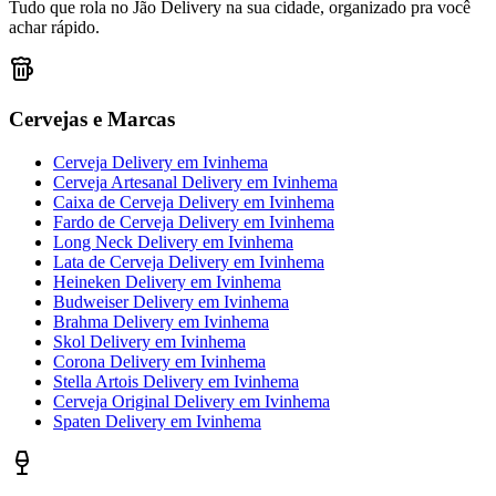
Tudo que rola no Jão Delivery na sua cidade, organizado pra você
achar rápido.
Cervejas e Marcas
Cerveja Delivery
em
Ivinhema
Cerveja Artesanal Delivery
em
Ivinhema
Caixa de Cerveja Delivery
em
Ivinhema
Fardo de Cerveja Delivery
em
Ivinhema
Long Neck Delivery
em
Ivinhema
Lata de Cerveja Delivery
em
Ivinhema
Heineken Delivery
em
Ivinhema
Budweiser Delivery
em
Ivinhema
Brahma Delivery
em
Ivinhema
Skol Delivery
em
Ivinhema
Corona Delivery
em
Ivinhema
Stella Artois Delivery
em
Ivinhema
Cerveja Original Delivery
em
Ivinhema
Spaten Delivery
em
Ivinhema