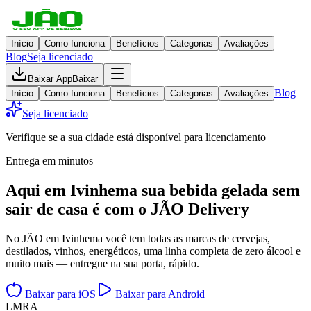
Início
Como funciona
Benefícios
Categorias
Avaliações
Blog
Seja licenciado
Baixar App
Baixar
Blog
Início
Como funciona
Benefícios
Categorias
Avaliações
Seja licenciado
Verifique se a sua cidade está disponível para licenciamento
Entrega em minutos
Aqui em
Ivinhema
sua bebida gelada
sem
sair de casa
é com o JÃO Delivery
No JÃO em Ivinhema você tem todas as marcas de cervejas,
destilados, vinhos, energéticos, uma linha completa de zero álcool e
muito mais — entregue na sua porta, rápido.
Baixar para iOS
Baixar para Android
L
M
R
A