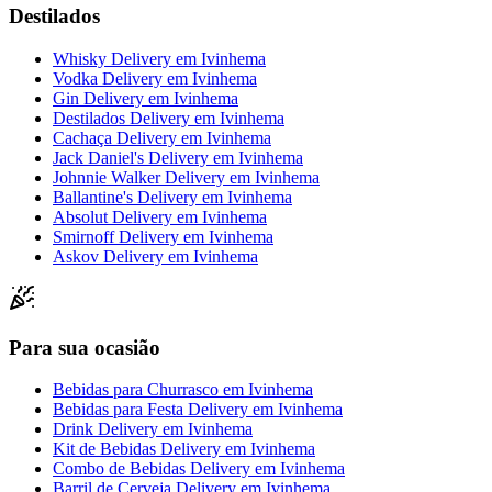
Destilados
Whisky Delivery
em
Ivinhema
Vodka Delivery
em
Ivinhema
Gin Delivery
em
Ivinhema
Destilados Delivery
em
Ivinhema
Cachaça Delivery
em
Ivinhema
Jack Daniel's Delivery
em
Ivinhema
Johnnie Walker Delivery
em
Ivinhema
Ballantine's Delivery
em
Ivinhema
Absolut Delivery
em
Ivinhema
Smirnoff Delivery
em
Ivinhema
Askov Delivery
em
Ivinhema
Para sua ocasião
Bebidas para Churrasco
em
Ivinhema
Bebidas para Festa Delivery
em
Ivinhema
Drink Delivery
em
Ivinhema
Kit de Bebidas Delivery
em
Ivinhema
Combo de Bebidas Delivery
em
Ivinhema
Barril de Cerveja Delivery
em
Ivinhema