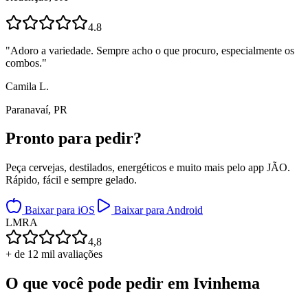
4.8
"
Adoro a variedade. Sempre acho o que procuro, especialmente os
combos.
"
Camila L.
Paranavaí, PR
Pronto para
pedir?
Peça cervejas, destilados, energéticos e muito mais pelo app JÃO.
Rápido, fácil e sempre gelado.
Baixar para iOS
Baixar para Android
L
M
R
A
4,8
+ de 12 mil avaliações
O que você pode pedir em
Ivinhema