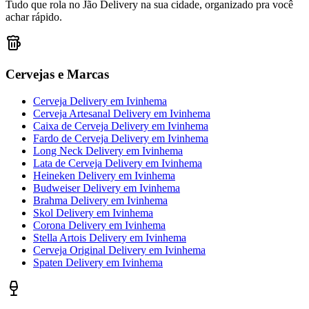
Tudo que rola no Jão Delivery na sua cidade, organizado pra você
achar rápido.
Cervejas e Marcas
Cerveja Delivery
em
Ivinhema
Cerveja Artesanal Delivery
em
Ivinhema
Caixa de Cerveja Delivery
em
Ivinhema
Fardo de Cerveja Delivery
em
Ivinhema
Long Neck Delivery
em
Ivinhema
Lata de Cerveja Delivery
em
Ivinhema
Heineken Delivery
em
Ivinhema
Budweiser Delivery
em
Ivinhema
Brahma Delivery
em
Ivinhema
Skol Delivery
em
Ivinhema
Corona Delivery
em
Ivinhema
Stella Artois Delivery
em
Ivinhema
Cerveja Original Delivery
em
Ivinhema
Spaten Delivery
em
Ivinhema