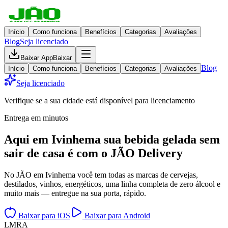
Início
Como funciona
Benefícios
Categorias
Avaliações
Blog
Seja licenciado
Baixar App
Baixar
Blog
Início
Como funciona
Benefícios
Categorias
Avaliações
Seja licenciado
Verifique se a sua cidade está disponível para licenciamento
Entrega em minutos
Aqui em
Ivinhema
sua bebida gelada
sem
sair de casa
é com o JÃO Delivery
No JÃO em Ivinhema você tem todas as marcas de cervejas,
destilados, vinhos, energéticos, uma linha completa de zero álcool e
muito mais — entregue na sua porta, rápido.
Baixar para iOS
Baixar para Android
L
M
R
A