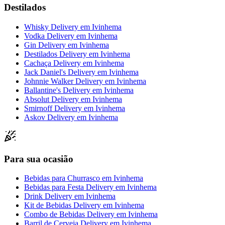
Destilados
Whisky Delivery
em
Ivinhema
Vodka Delivery
em
Ivinhema
Gin Delivery
em
Ivinhema
Destilados Delivery
em
Ivinhema
Cachaça Delivery
em
Ivinhema
Jack Daniel's Delivery
em
Ivinhema
Johnnie Walker Delivery
em
Ivinhema
Ballantine's Delivery
em
Ivinhema
Absolut Delivery
em
Ivinhema
Smirnoff Delivery
em
Ivinhema
Askov Delivery
em
Ivinhema
Para sua ocasião
Bebidas para Churrasco
em
Ivinhema
Bebidas para Festa Delivery
em
Ivinhema
Drink Delivery
em
Ivinhema
Kit de Bebidas Delivery
em
Ivinhema
Combo de Bebidas Delivery
em
Ivinhema
Barril de Cerveja Delivery
em
Ivinhema