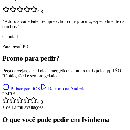
4.8
"
Adoro a variedade. Sempre acho o que procuro, especialmente os
combos.
"
Camila L.
Paranavaí, PR
Pronto para
pedir?
Peça cervejas, destilados, energéticos e muito mais pelo app JÃO.
Rápido, fácil e sempre gelado.
Baixar para iOS
Baixar para Android
L
M
R
A
4,8
+ de 12 mil avaliações
O que você pode pedir em
Ivinhema