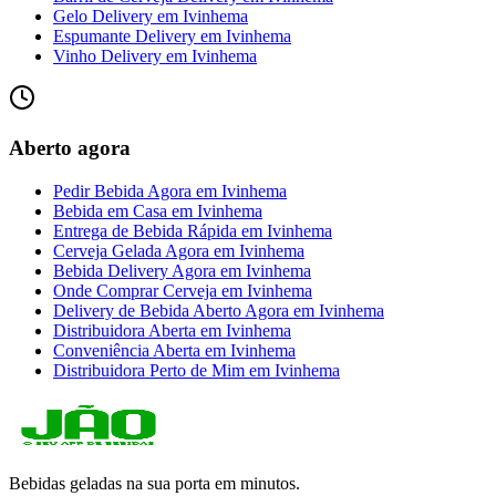
Gelo Delivery
em
Ivinhema
Espumante Delivery
em
Ivinhema
Vinho Delivery
em
Ivinhema
Aberto agora
Pedir Bebida Agora
em
Ivinhema
Bebida em Casa
em
Ivinhema
Entrega de Bebida Rápida
em
Ivinhema
Cerveja Gelada Agora
em
Ivinhema
Bebida Delivery Agora
em
Ivinhema
Onde Comprar Cerveja
em
Ivinhema
Delivery de Bebida Aberto Agora
em
Ivinhema
Distribuidora Aberta
em
Ivinhema
Conveniência Aberta
em
Ivinhema
Distribuidora Perto de Mim
em
Ivinhema
Bebidas geladas na sua porta em minutos.