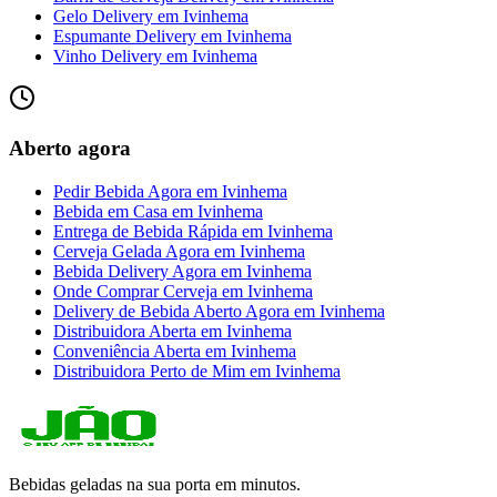
Gelo Delivery
em
Ivinhema
Espumante Delivery
em
Ivinhema
Vinho Delivery
em
Ivinhema
Aberto agora
Pedir Bebida Agora
em
Ivinhema
Bebida em Casa
em
Ivinhema
Entrega de Bebida Rápida
em
Ivinhema
Cerveja Gelada Agora
em
Ivinhema
Bebida Delivery Agora
em
Ivinhema
Onde Comprar Cerveja
em
Ivinhema
Delivery de Bebida Aberto Agora
em
Ivinhema
Distribuidora Aberta
em
Ivinhema
Conveniência Aberta
em
Ivinhema
Distribuidora Perto de Mim
em
Ivinhema
Bebidas geladas na sua porta em minutos.