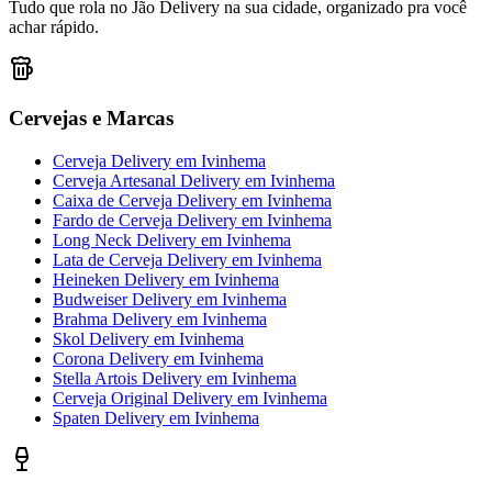
Tudo que rola no Jão Delivery na sua cidade, organizado pra você
achar rápido.
Cervejas e Marcas
Cerveja Delivery
em
Ivinhema
Cerveja Artesanal Delivery
em
Ivinhema
Caixa de Cerveja Delivery
em
Ivinhema
Fardo de Cerveja Delivery
em
Ivinhema
Long Neck Delivery
em
Ivinhema
Lata de Cerveja Delivery
em
Ivinhema
Heineken Delivery
em
Ivinhema
Budweiser Delivery
em
Ivinhema
Brahma Delivery
em
Ivinhema
Skol Delivery
em
Ivinhema
Corona Delivery
em
Ivinhema
Stella Artois Delivery
em
Ivinhema
Cerveja Original Delivery
em
Ivinhema
Spaten Delivery
em
Ivinhema