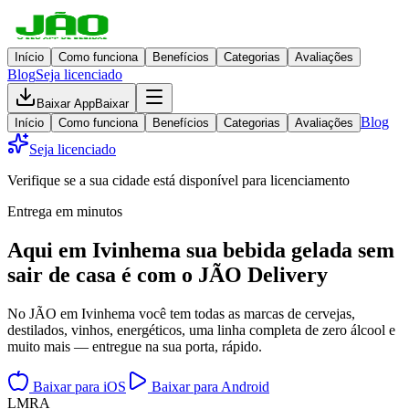
Início
Como funciona
Benefícios
Categorias
Avaliações
Blog
Seja licenciado
Baixar App
Baixar
Blog
Início
Como funciona
Benefícios
Categorias
Avaliações
Seja licenciado
Verifique se a sua cidade está disponível para licenciamento
Entrega em minutos
Aqui em
Ivinhema
sua bebida gelada
sem
sair de casa
é com o JÃO Delivery
No JÃO em Ivinhema você tem todas as marcas de cervejas,
destilados, vinhos, energéticos, uma linha completa de zero álcool e
muito mais — entregue na sua porta, rápido.
Baixar para iOS
Baixar para Android
L
M
R
A