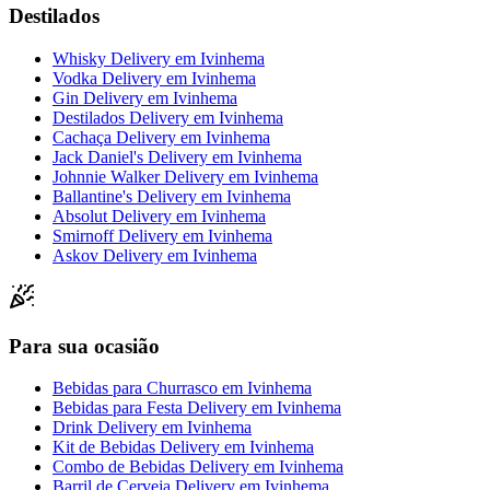
Destilados
Whisky Delivery
em
Ivinhema
Vodka Delivery
em
Ivinhema
Gin Delivery
em
Ivinhema
Destilados Delivery
em
Ivinhema
Cachaça Delivery
em
Ivinhema
Jack Daniel's Delivery
em
Ivinhema
Johnnie Walker Delivery
em
Ivinhema
Ballantine's Delivery
em
Ivinhema
Absolut Delivery
em
Ivinhema
Smirnoff Delivery
em
Ivinhema
Askov Delivery
em
Ivinhema
Para sua ocasião
Bebidas para Churrasco
em
Ivinhema
Bebidas para Festa Delivery
em
Ivinhema
Drink Delivery
em
Ivinhema
Kit de Bebidas Delivery
em
Ivinhema
Combo de Bebidas Delivery
em
Ivinhema
Barril de Cerveja Delivery
em
Ivinhema