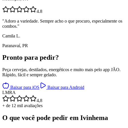
4.8
"
Adoro a variedade. Sempre acho o que procuro, especialmente os
combos.
"
Camila L.
Paranavaí, PR
Pronto para
pedir?
Peça cervejas, destilados, energéticos e muito mais pelo app JÃO.
Rápido, fácil e sempre gelado.
Baixar para iOS
Baixar para Android
L
M
R
A
4,8
+ de 12 mil avaliações
O que você pode pedir em
Ivinhema