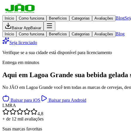
Blog
Sej
Início
Como funciona
Benefícios
Categorias
Avaliações
Baixar App
Baixar
Blog
Início
Como funciona
Benefícios
Categorias
Avaliações
Seja licenciado
Verifique se a sua cidade está disponível para licenciamento
Entrega em minutos
Aqui em
Lagoa Grande
sua bebida gelada
No JÃO em Lagoa Grande você tem todas as marcas de cervejas, destil
Baixar para iOS
Baixar para Android
L
M
R
A
4,8
+ de 12 mil avaliações
Suas marcas favoritas