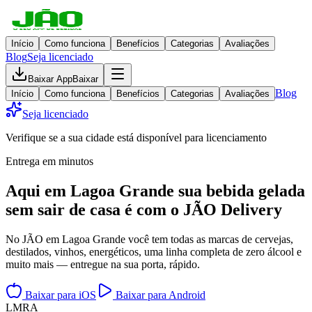
Início
Como funciona
Benefícios
Categorias
Avaliações
Blog
Seja licenciado
Baixar App
Baixar
Blog
Início
Como funciona
Benefícios
Categorias
Avaliações
Seja licenciado
Verifique se a sua cidade está disponível para licenciamento
Entrega em minutos
Aqui em
Lagoa Grande
sua bebida gelada
sem sair de casa
é com o JÃO Delivery
No JÃO em Lagoa Grande você tem todas as marcas de cervejas,
destilados, vinhos, energéticos, uma linha completa de zero álcool e
muito mais — entregue na sua porta, rápido.
Baixar para iOS
Baixar para Android
L
M
R
A