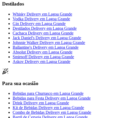
Destilados
Whisky Delivery
em
Lagoa Grande
Vodka Delivery
em
Lagoa Grande
Gin Delivery
em
Lagoa Grande
Destilados Delivery
em
Lagoa Grande
Cachaça Delivery
em
Lagoa Grande
Jack Daniel's Delivery
em
Lagoa Grande
Johnnie Walker Delivery
em
Lagoa Grande
Ballantine's Delivery
em
Lagoa Grande
Absolut Delivery
em
Lagoa Grande
Smirnoff Delivery
em
Lagoa Grande
Askov Delivery
em
Lagoa Grande
Para sua ocasião
Bebidas para Churrasco
em
Lagoa Grande
Bebidas para Festa Delivery
em
Lagoa Grande
Drink Delivery
em
Lagoa Grande
Kit de Bebidas Delivery
em
Lagoa Grande
Combo de Bebidas Delivery
em
Lagoa Grande
Barril de Cerveja Delivery
em
Lagoa Grande