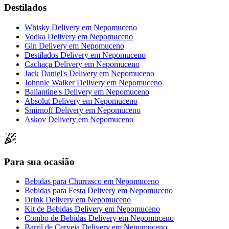
Destilados
Whisky Delivery
em
Nepomuceno
Vodka Delivery
em
Nepomuceno
Gin Delivery
em
Nepomuceno
Destilados Delivery
em
Nepomuceno
Cachaça Delivery
em
Nepomuceno
Jack Daniel's Delivery
em
Nepomuceno
Johnnie Walker Delivery
em
Nepomuceno
Ballantine's Delivery
em
Nepomuceno
Absolut Delivery
em
Nepomuceno
Smirnoff Delivery
em
Nepomuceno
Askov Delivery
em
Nepomuceno
Para sua ocasião
Bebidas para Churrasco
em
Nepomuceno
Bebidas para Festa Delivery
em
Nepomuceno
Drink Delivery
em
Nepomuceno
Kit de Bebidas Delivery
em
Nepomuceno
Combo de Bebidas Delivery
em
Nepomuceno
Barril de Cerveja Delivery
em
Nepomuceno