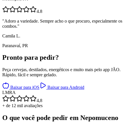
4.8
"
Adoro a variedade. Sempre acho o que procuro, especialmente os
combos.
"
Camila L.
Paranavaí, PR
Pronto para
pedir?
Peça cervejas, destilados, energéticos e muito mais pelo app JÃO.
Rápido, fácil e sempre gelado.
Baixar para iOS
Baixar para Android
L
M
R
A
4,8
+ de 12 mil avaliações
O que você pode pedir em
Nepomuceno