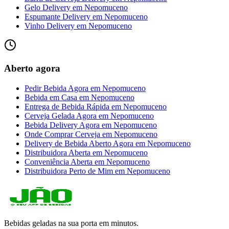
Gelo Delivery
em
Nepomuceno
Espumante Delivery
em
Nepomuceno
Vinho Delivery
em
Nepomuceno
Aberto agora
Pedir Bebida Agora
em
Nepomuceno
Bebida em Casa
em
Nepomuceno
Entrega de Bebida Rápida
em
Nepomuceno
Cerveja Gelada Agora
em
Nepomuceno
Bebida Delivery Agora
em
Nepomuceno
Onde Comprar Cerveja
em
Nepomuceno
Delivery de Bebida Aberto Agora
em
Nepomuceno
Distribuidora Aberta
em
Nepomuceno
Conveniência Aberta
em
Nepomuceno
Distribuidora Perto de Mim
em
Nepomuceno
Bebidas geladas na sua porta em minutos.