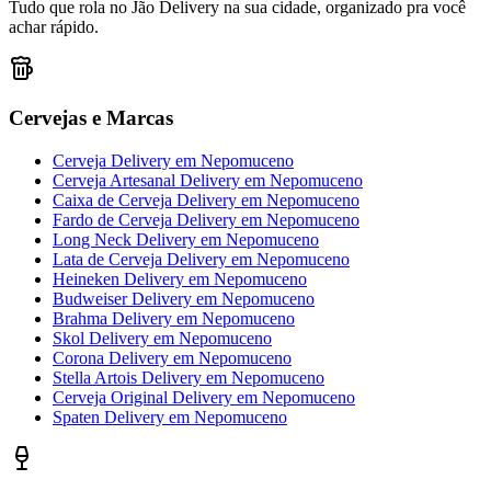
Tudo que rola no Jão Delivery na sua cidade, organizado pra você
achar rápido.
Cervejas e Marcas
Cerveja Delivery
em
Nepomuceno
Cerveja Artesanal Delivery
em
Nepomuceno
Caixa de Cerveja Delivery
em
Nepomuceno
Fardo de Cerveja Delivery
em
Nepomuceno
Long Neck Delivery
em
Nepomuceno
Lata de Cerveja Delivery
em
Nepomuceno
Heineken Delivery
em
Nepomuceno
Budweiser Delivery
em
Nepomuceno
Brahma Delivery
em
Nepomuceno
Skol Delivery
em
Nepomuceno
Corona Delivery
em
Nepomuceno
Stella Artois Delivery
em
Nepomuceno
Cerveja Original Delivery
em
Nepomuceno
Spaten Delivery
em
Nepomuceno