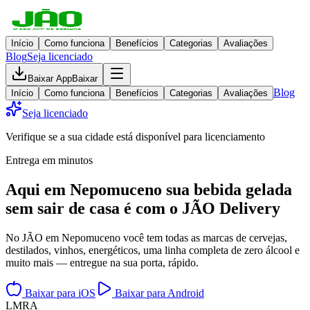
Início
Como funciona
Benefícios
Categorias
Avaliações
Blog
Seja licenciado
Baixar App
Baixar
Blog
Início
Como funciona
Benefícios
Categorias
Avaliações
Seja licenciado
Verifique se a sua cidade está disponível para licenciamento
Entrega em minutos
Aqui em
Nepomuceno
sua bebida gelada
sem sair de casa
é com o JÃO Delivery
No JÃO em Nepomuceno você tem todas as marcas de cervejas,
destilados, vinhos, energéticos, uma linha completa de zero álcool e
muito mais — entregue na sua porta, rápido.
Baixar para iOS
Baixar para Android
L
M
R
A