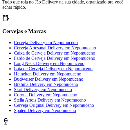
Tudo que rola no Jão Delivery na sua cidade, organizado pra você
achar rápido.
Cervejas e Marcas
Cerveja Delivery
em
Nepomuceno
Cerveja Artesanal Delivery
em
Nepomuceno
Caixa de Cerveja Delivery
em
Nepomuceno
Fardo de Cerveja Delivery
em
Nepomuceno
Long Neck Delivery
em
Nepomuceno
Lata de Cerveja Delivery
em
Nepomuceno
Heineken Delivery
em
Nepomuceno
Budweiser Delivery
em
Nepomuceno
Brahma Delivery
em
Nepomuceno
Skol Delivery
em
Nepomuceno
Corona Delivery
em
Nepomuceno
Stella Artois Delivery
em
Nepomuceno
Cerveja Original Delivery
em
Nepomuceno
Spaten Delivery
em
Nepomuceno