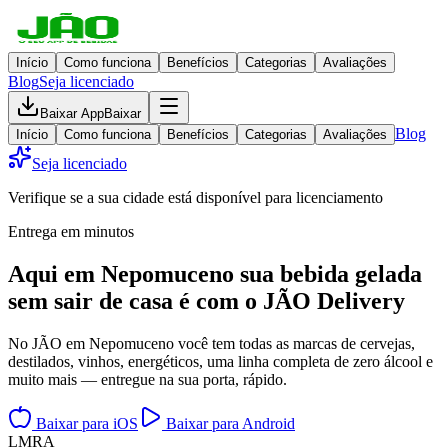
Início
Como funciona
Benefícios
Categorias
Avaliações
Blog
Seja licenciado
Baixar App
Baixar
Blog
Início
Como funciona
Benefícios
Categorias
Avaliações
Seja licenciado
Verifique se a sua cidade está disponível para licenciamento
Entrega em minutos
Aqui em
Nepomuceno
sua bebida gelada
sem sair de casa
é com o JÃO Delivery
No JÃO em Nepomuceno você tem todas as marcas de cervejas,
destilados, vinhos, energéticos, uma linha completa de zero álcool e
muito mais — entregue na sua porta, rápido.
Baixar para iOS
Baixar para Android
L
M
R
A