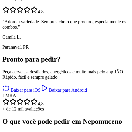
4.8
"
Adoro a variedade. Sempre acho o que procuro, especialmente os
combos.
"
Camila L.
Paranavaí, PR
Pronto para
pedir?
Peça cervejas, destilados, energéticos e muito mais pelo app JÃO.
Rápido, fácil e sempre gelado.
Baixar para iOS
Baixar para Android
L
M
R
A
4,8
+ de 12 mil avaliações
O que você pode pedir em
Nepomuceno