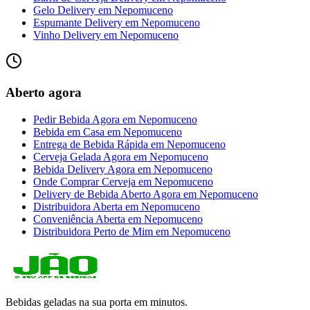
Gelo Delivery
em
Nepomuceno
Espumante Delivery
em
Nepomuceno
Vinho Delivery
em
Nepomuceno
Aberto agora
Pedir Bebida Agora
em
Nepomuceno
Bebida em Casa
em
Nepomuceno
Entrega de Bebida Rápida
em
Nepomuceno
Cerveja Gelada Agora
em
Nepomuceno
Bebida Delivery Agora
em
Nepomuceno
Onde Comprar Cerveja
em
Nepomuceno
Delivery de Bebida Aberto Agora
em
Nepomuceno
Distribuidora Aberta
em
Nepomuceno
Conveniência Aberta
em
Nepomuceno
Distribuidora Perto de Mim
em
Nepomuceno
Bebidas geladas na sua porta em minutos.