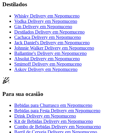
Destilados
Whisky Delivery
em
Nepomuceno
Vodka Delivery
em
Nepomuceno
Gin Delivery
em
Nepomuceno
Destilados Delivery
em
Nepomuceno
Cachaça Delivery
em
Nepomuceno
Jack Daniel's Delivery
em
Nepomuceno
Johnnie Walker Delivery
em
Nepomuceno
Ballantine's Delivery
em
Nepomuceno
Absolut Delivery
em
Nepomuceno
Smirnoff Delivery
em
Nepomuceno
Askov Delivery
em
Nepomuceno
Para sua ocasião
Bebidas para Churrasco
em
Nepomuceno
Bebidas para Festa Delivery
em
Nepomuceno
Drink Delivery
em
Nepomuceno
Kit de Bebidas Delivery
em
Nepomuceno
Combo de Bebidas Delivery
em
Nepomuceno
Barril de Cerveja Delivery
em
Nepomuceno