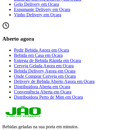
Gelo Delivery
em
Ocara
Espumante Delivery
em
Ocara
Vinho Delivery
em
Ocara
Aberto agora
Pedir Bebida Agora
em
Ocara
Bebida em Casa
em
Ocara
Entrega de Bebida Rápida
em
Ocara
Cerveja Gelada Agora
em
Ocara
Bebida Delivery Agora
em
Ocara
Onde Comprar Cerveja
em
Ocara
Delivery de Bebida Aberto Agora
em
Ocara
Distribuidora Aberta
em
Ocara
Conveniência Aberta
em
Ocara
Distribuidora Perto de Mim
em
Ocara
Bebidas geladas na sua porta em minutos.