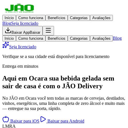
Início
Como funciona
Benefícios
Categorias
Avaliações
Blog
Seja licenciado
Baixar App
Baixar
Blog
Início
Como funciona
Benefícios
Categorias
Avaliações
Seja licenciado
Verifique se a sua cidade está disponível para licenciamento
Entrega em minutos
Aqui em
Ocara
sua bebida gelada
sem
sair de casa
é com o JÃO Delivery
No JÃO em Ocara você tem todas as marcas de cervejas, destilados,
vinhos, energéticos, uma linha completa de zero álcool e muito mais
— entregue na sua porta, rápido.
Baixar para iOS
Baixar para Android
L
M
R
A