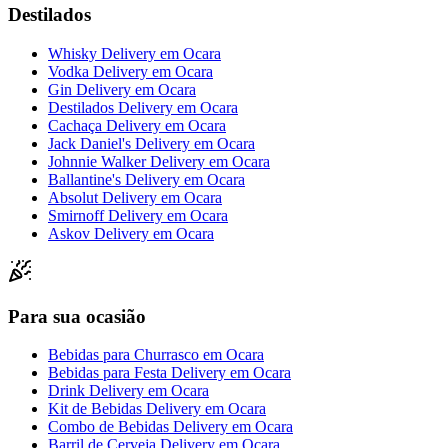
Destilados
Whisky Delivery
em
Ocara
Vodka Delivery
em
Ocara
Gin Delivery
em
Ocara
Destilados Delivery
em
Ocara
Cachaça Delivery
em
Ocara
Jack Daniel's Delivery
em
Ocara
Johnnie Walker Delivery
em
Ocara
Ballantine's Delivery
em
Ocara
Absolut Delivery
em
Ocara
Smirnoff Delivery
em
Ocara
Askov Delivery
em
Ocara
Para sua ocasião
Bebidas para Churrasco
em
Ocara
Bebidas para Festa Delivery
em
Ocara
Drink Delivery
em
Ocara
Kit de Bebidas Delivery
em
Ocara
Combo de Bebidas Delivery
em
Ocara
Barril de Cerveja Delivery
em
Ocara