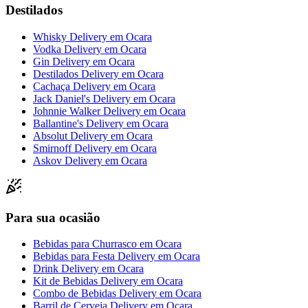
Destilados
Whisky Delivery
em
Ocara
Vodka Delivery
em
Ocara
Gin Delivery
em
Ocara
Destilados Delivery
em
Ocara
Cachaça Delivery
em
Ocara
Jack Daniel's Delivery
em
Ocara
Johnnie Walker Delivery
em
Ocara
Ballantine's Delivery
em
Ocara
Absolut Delivery
em
Ocara
Smirnoff Delivery
em
Ocara
Askov Delivery
em
Ocara
Para sua ocasião
Bebidas para Churrasco
em
Ocara
Bebidas para Festa Delivery
em
Ocara
Drink Delivery
em
Ocara
Kit de Bebidas Delivery
em
Ocara
Combo de Bebidas Delivery
em
Ocara
Barril de Cerveja Delivery
em
Ocara