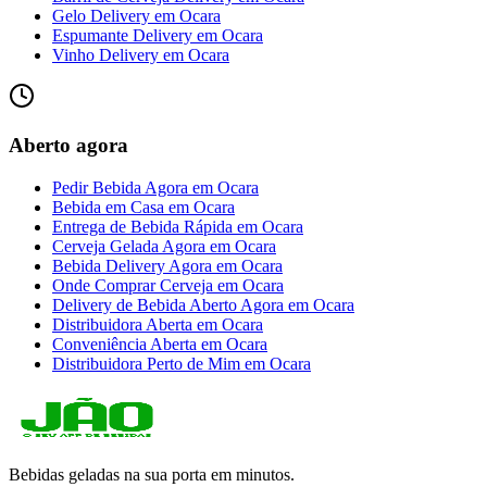
Gelo Delivery
em
Ocara
Espumante Delivery
em
Ocara
Vinho Delivery
em
Ocara
Aberto agora
Pedir Bebida Agora
em
Ocara
Bebida em Casa
em
Ocara
Entrega de Bebida Rápida
em
Ocara
Cerveja Gelada Agora
em
Ocara
Bebida Delivery Agora
em
Ocara
Onde Comprar Cerveja
em
Ocara
Delivery de Bebida Aberto Agora
em
Ocara
Distribuidora Aberta
em
Ocara
Conveniência Aberta
em
Ocara
Distribuidora Perto de Mim
em
Ocara
Bebidas geladas na sua porta em minutos.