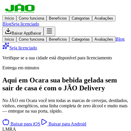
Início
Como funciona
Benefícios
Categorias
Avaliações
Blog
Seja licenciado
Baixar App
Baixar
Blog
Início
Como funciona
Benefícios
Categorias
Avaliações
Seja licenciado
Verifique se a sua cidade está disponível para licenciamento
Entrega em minutos
Aqui em
Ocara
sua bebida gelada
sem
sair de casa
é com o JÃO Delivery
No JÃO em Ocara você tem todas as marcas de cervejas, destilados,
vinhos, energéticos, uma linha completa de zero álcool e muito mais
— entregue na sua porta, rápido.
Baixar para iOS
Baixar para Android
L
M
R
A