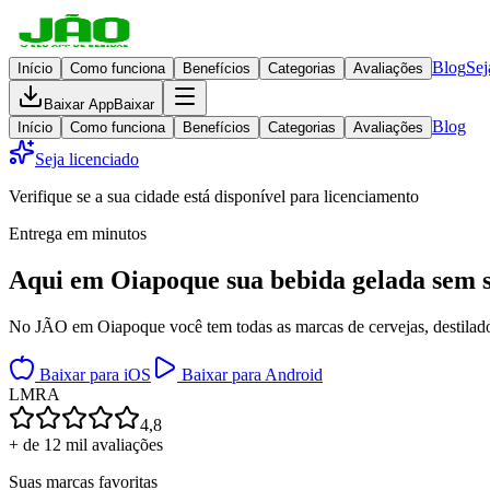
Blog
Sej
Início
Como funciona
Benefícios
Categorias
Avaliações
Baixar App
Baixar
Blog
Início
Como funciona
Benefícios
Categorias
Avaliações
Seja licenciado
Verifique se a sua cidade está disponível para licenciamento
Entrega em minutos
Aqui em
Oiapoque
sua bebida gelada
sem s
No JÃO em Oiapoque você tem todas as marcas de cervejas, destilados
Baixar para iOS
Baixar para Android
L
M
R
A
4,8
+ de 12 mil avaliações
Suas marcas favoritas