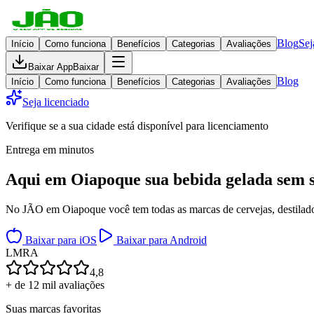
Blog
Sej
Início
Como funciona
Benefícios
Categorias
Avaliações
Baixar App
Baixar
Blog
Início
Como funciona
Benefícios
Categorias
Avaliações
Seja licenciado
Verifique se a sua cidade está disponível para licenciamento
Entrega em minutos
Aqui em
Oiapoque
sua bebida gelada
sem s
No JÃO em Oiapoque você tem todas as marcas de cervejas, destilados
Baixar para iOS
Baixar para Android
L
M
R
A
4,8
+ de 12 mil avaliações
Suas marcas favoritas