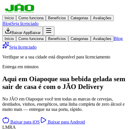
Início
Como funciona
Benefícios
Categorias
Avaliações
Blog
Seja licenciado
Baixar App
Baixar
Blog
Início
Como funciona
Benefícios
Categorias
Avaliações
Seja licenciado
Verifique se a sua cidade está disponível para licenciamento
Entrega em minutos
Aqui em
Oiapoque
sua bebida gelada
sem
sair de casa
é com o JÃO Delivery
No JÃO em Oiapoque você tem todas as marcas de cervejas,
destilados, vinhos, energéticos, uma linha completa de zero álcool e
muito mais — entregue na sua porta, rápido.
Baixar para iOS
Baixar para Android
L
M
R
A