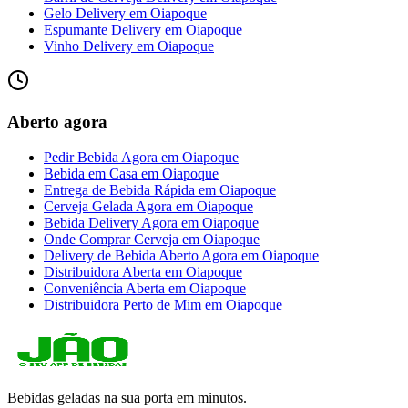
Gelo Delivery
em
Oiapoque
Espumante Delivery
em
Oiapoque
Vinho Delivery
em
Oiapoque
Aberto agora
Pedir Bebida Agora
em
Oiapoque
Bebida em Casa
em
Oiapoque
Entrega de Bebida Rápida
em
Oiapoque
Cerveja Gelada Agora
em
Oiapoque
Bebida Delivery Agora
em
Oiapoque
Onde Comprar Cerveja
em
Oiapoque
Delivery de Bebida Aberto Agora
em
Oiapoque
Distribuidora Aberta
em
Oiapoque
Conveniência Aberta
em
Oiapoque
Distribuidora Perto de Mim
em
Oiapoque
Bebidas geladas na sua porta em minutos.