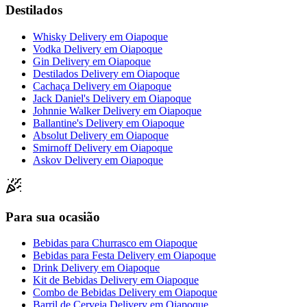
Destilados
Whisky Delivery
em
Oiapoque
Vodka Delivery
em
Oiapoque
Gin Delivery
em
Oiapoque
Destilados Delivery
em
Oiapoque
Cachaça Delivery
em
Oiapoque
Jack Daniel's Delivery
em
Oiapoque
Johnnie Walker Delivery
em
Oiapoque
Ballantine's Delivery
em
Oiapoque
Absolut Delivery
em
Oiapoque
Smirnoff Delivery
em
Oiapoque
Askov Delivery
em
Oiapoque
Para sua ocasião
Bebidas para Churrasco
em
Oiapoque
Bebidas para Festa Delivery
em
Oiapoque
Drink Delivery
em
Oiapoque
Kit de Bebidas Delivery
em
Oiapoque
Combo de Bebidas Delivery
em
Oiapoque
Barril de Cerveja Delivery
em
Oiapoque