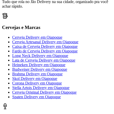
Tudo que rola no Jão Delivery na sua cidade, organizado pra você
achar rápido.
Cervejas e Marcas
Cerveja Delivery
em
Oiapoque
Cerveja Artesanal Delivery
em
Oiapoque
Caixa de Cerveja Delivery
em
Oiapoque
Fardo de Cerveja Delivery
em
Oiapoque
Long Neck Delivery
em
Oiapoque
Lata de Cerveja Delivery
em
Oiapoque
Heineken Delivery
em
Oiapoque
Budweiser Delivery
em
Oiapoque
Brahma Delivery
em
Oiapoque
Skol Delivery
em
Oiapoque
Corona Delivery
em
Oiapoque
Stella Artois Delivery
em
Oiapoque
Cerveja Original Delivery
em
Oiapoque
Spaten Delivery
em
Oiapoque