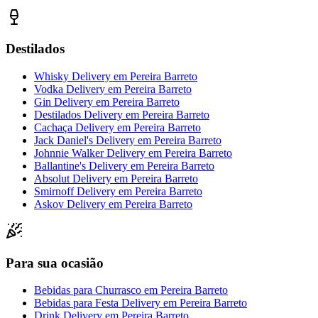
Destilados
Whisky Delivery
em
Pereira Barreto
Vodka Delivery
em
Pereira Barreto
Gin Delivery
em
Pereira Barreto
Destilados Delivery
em
Pereira Barreto
Cachaça Delivery
em
Pereira Barreto
Jack Daniel's Delivery
em
Pereira Barreto
Johnnie Walker Delivery
em
Pereira Barreto
Ballantine's Delivery
em
Pereira Barreto
Absolut Delivery
em
Pereira Barreto
Smirnoff Delivery
em
Pereira Barreto
Askov Delivery
em
Pereira Barreto
Para sua ocasião
Bebidas para Churrasco
em
Pereira Barreto
Bebidas para Festa Delivery
em
Pereira Barreto
Drink Delivery
em
Pereira Barreto