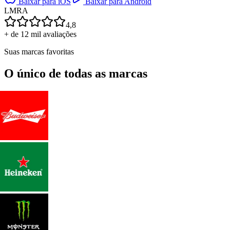
Baixar para iOS
Baixar para Android
L
M
R
A
4,8
+ de 12 mil avaliações
Suas marcas favoritas
O único de todas as marcas