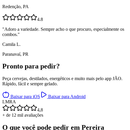
Redenção, PA
4.8
"
Adoro a variedade. Sempre acho o que procuro, especialmente os
combos.
"
Camila L.
Paranavaí, PR
Pronto para
pedir?
Peça cervejas, destilados, energéticos e muito mais pelo app JÃO.
Rápido, fácil e sempre gelado.
Baixar para iOS
Baixar para Android
L
M
R
A
4,8
+ de 12 mil avaliações
O que você pode pedir em
Pereira