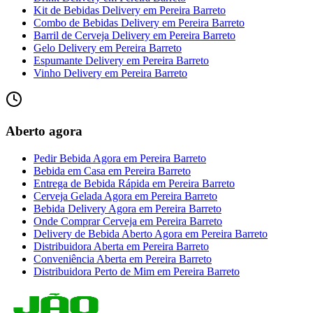
Kit de Bebidas Delivery
em
Pereira Barreto
Combo de Bebidas Delivery
em
Pereira Barreto
Barril de Cerveja Delivery
em
Pereira Barreto
Gelo Delivery
em
Pereira Barreto
Espumante Delivery
em
Pereira Barreto
Vinho Delivery
em
Pereira Barreto
Aberto agora
Pedir Bebida Agora
em
Pereira Barreto
Bebida em Casa
em
Pereira Barreto
Entrega de Bebida Rápida
em
Pereira Barreto
Cerveja Gelada Agora
em
Pereira Barreto
Bebida Delivery Agora
em
Pereira Barreto
Onde Comprar Cerveja
em
Pereira Barreto
Delivery de Bebida Aberto Agora
em
Pereira Barreto
Distribuidora Aberta
em
Pereira Barreto
Conveniência Aberta
em
Pereira Barreto
Distribuidora Perto de Mim
em
Pereira Barreto