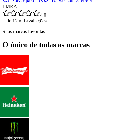
Baixar para iOS
Baixar para Android
L
M
R
A
4,8
+ de 12 mil avaliações
Suas marcas favoritas
O único de todas as marcas