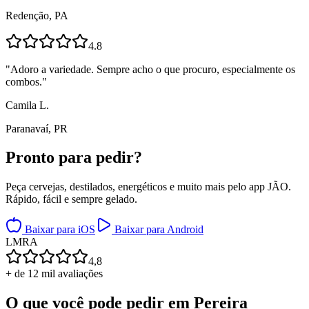
Redenção, PA
4.8
"
Adoro a variedade. Sempre acho o que procuro, especialmente os
combos.
"
Camila L.
Paranavaí, PR
Pronto para
pedir?
Peça cervejas, destilados, energéticos e muito mais pelo app JÃO.
Rápido, fácil e sempre gelado.
Baixar para iOS
Baixar para Android
L
M
R
A
4,8
+ de 12 mil avaliações
O que você pode pedir em
Pereira