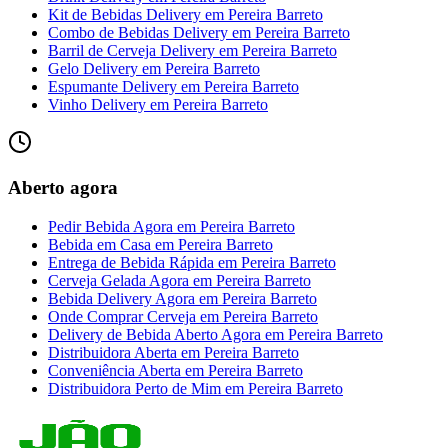
Kit de Bebidas Delivery
em
Pereira Barreto
Combo de Bebidas Delivery
em
Pereira Barreto
Barril de Cerveja Delivery
em
Pereira Barreto
Gelo Delivery
em
Pereira Barreto
Espumante Delivery
em
Pereira Barreto
Vinho Delivery
em
Pereira Barreto
Aberto agora
Pedir Bebida Agora
em
Pereira Barreto
Bebida em Casa
em
Pereira Barreto
Entrega de Bebida Rápida
em
Pereira Barreto
Cerveja Gelada Agora
em
Pereira Barreto
Bebida Delivery Agora
em
Pereira Barreto
Onde Comprar Cerveja
em
Pereira Barreto
Delivery de Bebida Aberto Agora
em
Pereira Barreto
Distribuidora Aberta
em
Pereira Barreto
Conveniência Aberta
em
Pereira Barreto
Distribuidora Perto de Mim
em
Pereira Barreto