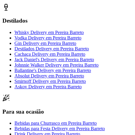
Destilados
Whisky Delivery
em
Pereira Barreto
Vodka Delivery
em
Pereira Barreto
Gin Delivery
em
Pereira Barreto
Destilados Delivery
em
Pereira Barreto
Cachaça Delivery
em
Pereira Barreto
Jack Daniel's Delivery
em
Pereira Barreto
Johnnie Walker Delivery
em
Pereira Barreto
Ballantine's Delivery
em
Pereira Barreto
Absolut Delivery
em
Pereira Barreto
Smirnoff Delivery
em
Pereira Barreto
Askov Delivery
em
Pereira Barreto
Para sua ocasião
Bebidas para Churrasco
em
Pereira Barreto
Bebidas para Festa Delivery
em
Pereira Barreto
Drink Delivery
em
Pereira Barreto