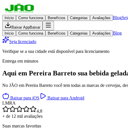
Blog
Sej
Início
Como funciona
Benefícios
Categorias
Avaliações
Baixar App
Baixar
Blog
Início
Como funciona
Benefícios
Categorias
Avaliações
Seja licenciado
Verifique se a sua cidade está disponível para licenciamento
Entrega em minutos
Aqui em
Pereira Barreto
sua bebida gelad
No JÃO em Pereira Barreto você tem todas as marcas de cervejas, dest
Baixar para iOS
Baixar para Android
L
M
R
A
4,8
+ de 12 mil avaliações
Suas marcas favoritas