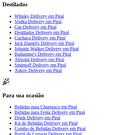
Destilados
Whisky Delivery
em
Piraí
Vodka Delivery
em
Piraí
Gin Delivery
em
Piraí
Destilados Delivery
em
Piraí
Cachaça Delivery
em
Piraí
Jack Daniel's Delivery
em
Piraí
Johnnie Walker Delivery
em
Piraí
Ballantine's Delivery
em
Piraí
Absolut Delivery
em
Piraí
Smirnoff Delivery
em
Piraí
Askov Delivery
em
Piraí
Para sua ocasião
Bebidas para Churrasco
em
Piraí
Bebidas para Festa Delivery
em
Piraí
Drink Delivery
em
Piraí
Kit de Bebidas Delivery
em
Piraí
Combo de Bebidas Delivery
em
Piraí
Barril de Cerveja Delivery
em
Piraí