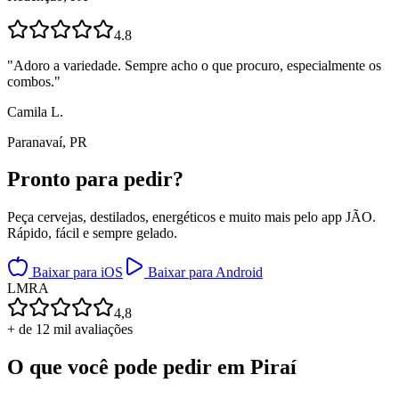
4.8
"
Adoro a variedade. Sempre acho o que procuro, especialmente os
combos.
"
Camila L.
Paranavaí, PR
Pronto para
pedir?
Peça cervejas, destilados, energéticos e muito mais pelo app JÃO.
Rápido, fácil e sempre gelado.
Baixar para iOS
Baixar para Android
L
M
R
A
4,8
+ de 12 mil avaliações
O que você pode pedir em
Piraí