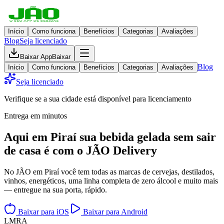
Início
Como funciona
Benefícios
Categorias
Avaliações
Blog
Seja licenciado
Baixar App
Baixar
Blog
Início
Como funciona
Benefícios
Categorias
Avaliações
Seja licenciado
Verifique se a sua cidade está disponível para licenciamento
Entrega em minutos
Aqui em
Piraí
sua bebida gelada
sem sair
de casa
é com o JÃO Delivery
No JÃO em Piraí você tem todas as marcas de cervejas, destilados,
vinhos, energéticos, uma linha completa de zero álcool e muito mais
— entregue na sua porta, rápido.
Baixar para iOS
Baixar para Android
L
M
R
A