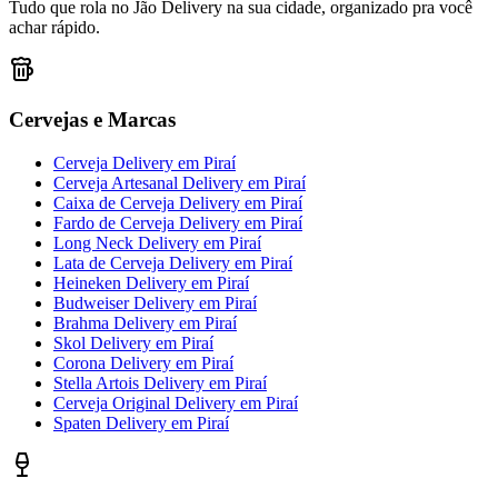
Tudo que rola no Jão Delivery na sua cidade, organizado pra você
achar rápido.
Cervejas e Marcas
Cerveja Delivery
em
Piraí
Cerveja Artesanal Delivery
em
Piraí
Caixa de Cerveja Delivery
em
Piraí
Fardo de Cerveja Delivery
em
Piraí
Long Neck Delivery
em
Piraí
Lata de Cerveja Delivery
em
Piraí
Heineken Delivery
em
Piraí
Budweiser Delivery
em
Piraí
Brahma Delivery
em
Piraí
Skol Delivery
em
Piraí
Corona Delivery
em
Piraí
Stella Artois Delivery
em
Piraí
Cerveja Original Delivery
em
Piraí
Spaten Delivery
em
Piraí