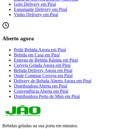
Gelo Delivery
em
Piraí
Espumante Delivery
em
Piraí
Vinho Delivery
em
Piraí
Aberto agora
Pedir Bebida Agora
em
Piraí
Bebida em Casa
em
Piraí
Entrega de Bebida Rápida
em
Piraí
Cerveja Gelada Agora
em
Piraí
Bebida Delivery Agora
em
Piraí
Onde Comprar Cerveja
em
Piraí
Delivery de Bebida Aberto Agora
em
Piraí
Distribuidora Aberta
em
Piraí
Conveniência Aberta
em
Piraí
Distribuidora Perto de Mim
em
Piraí
Bebidas geladas na sua porta em minutos.