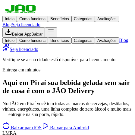
Início
Como funciona
Benefícios
Categorias
Avaliações
Blog
Seja licenciado
Baixar App
Baixar
Blog
Início
Como funciona
Benefícios
Categorias
Avaliações
Seja licenciado
Verifique se a sua cidade está disponível para licenciamento
Entrega em minutos
Aqui em
Piraí
sua bebida gelada
sem sair
de casa
é com o JÃO Delivery
No JÃO em Piraí você tem todas as marcas de cervejas, destilados,
vinhos, energéticos, uma linha completa de zero álcool e muito mais
— entregue na sua porta, rápido.
Baixar para iOS
Baixar para Android
L
M
R
A