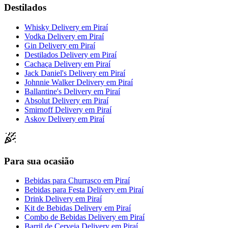
Destilados
Whisky Delivery
em
Piraí
Vodka Delivery
em
Piraí
Gin Delivery
em
Piraí
Destilados Delivery
em
Piraí
Cachaça Delivery
em
Piraí
Jack Daniel's Delivery
em
Piraí
Johnnie Walker Delivery
em
Piraí
Ballantine's Delivery
em
Piraí
Absolut Delivery
em
Piraí
Smirnoff Delivery
em
Piraí
Askov Delivery
em
Piraí
Para sua ocasião
Bebidas para Churrasco
em
Piraí
Bebidas para Festa Delivery
em
Piraí
Drink Delivery
em
Piraí
Kit de Bebidas Delivery
em
Piraí
Combo de Bebidas Delivery
em
Piraí
Barril de Cerveja Delivery
em
Piraí