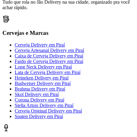
Tudo que rola no Jão Delivery na sua cidade, organizado pra você
achar rápido.
Cervejas e Marcas
Cerveja Delivery
em
Piraí
Cerveja Artesanal Delivery
em
Piraí
Caixa de Cerveja Delivery
em
Piraí
Fardo de Cerveja Delivery
em
Piraí
Long Neck Delivery
em
Piraí
Lata de Cerveja Delivery
em
Piraí
Heineken Delivery
em
Piraí
Budweiser Delivery
em
Piraí
Brahma Delivery
em
Piraí
Skol Delivery
em
Piraí
Corona Delivery
em
Piraí
Stella Artois Delivery
em
Piraí
Cerveja Original Delivery
em
Piraí
Spaten Delivery
em
Piraí