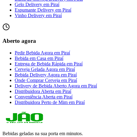
Gelo Delivery
em
Piraí
Espumante Delivery
em
Piraí
Vinho Delivery
em
Piraí
Aberto agora
Pedir Bebida Agora
em
Piraí
Bebida em Casa
em
Piraí
Entrega de Bebida Rápida
em
Piraí
Cerveja Gelada Agora
em
Piraí
Bebida Delivery Agora
em
Piraí
Onde Comprar Cerveja
em
Piraí
Delivery de Bebida Aberto Agora
em
Piraí
Distribuidora Aberta
em
Piraí
Conveniência Aberta
em
Piraí
Distribuidora Perto de Mim
em
Piraí
Bebidas geladas na sua porta em minutos.