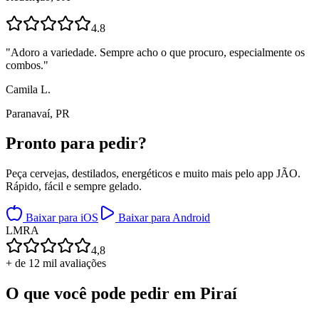
4.8
"
Adoro a variedade. Sempre acho o que procuro, especialmente os
combos.
"
Camila L.
Paranavaí, PR
Pronto para
pedir?
Peça cervejas, destilados, energéticos e muito mais pelo app JÃO.
Rápido, fácil e sempre gelado.
Baixar para iOS
Baixar para Android
L
M
R
A
4,8
+ de 12 mil avaliações
O que você pode pedir em
Piraí