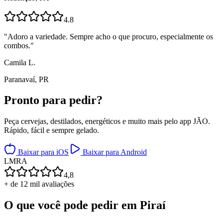
4.8
"
Adoro a variedade. Sempre acho o que procuro, especialmente os
combos.
"
Camila L.
Paranavaí, PR
Pronto para
pedir?
Peça cervejas, destilados, energéticos e muito mais pelo app JÃO.
Rápido, fácil e sempre gelado.
Baixar para iOS
Baixar para Android
L
M
R
A
4,8
+ de 12 mil avaliações
O que você pode pedir em
Piraí