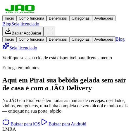
Início
Como funciona
Benefícios
Categorias
Avaliações
Blog
Seja licenciado
Baixar App
Baixar
Blog
Início
Como funciona
Benefícios
Categorias
Avaliações
Seja licenciado
Verifique se a sua cidade está disponível para licenciamento
Entrega em minutos
Aqui em
Piraí
sua bebida gelada
sem sair
de casa
é com o JÃO Delivery
No JÃO em Piraí você tem todas as marcas de cervejas, destilados,
vinhos, energéticos, uma linha completa de zero álcool e muito mais
— entregue na sua porta, rápido.
Baixar para iOS
Baixar para Android
L
M
R
A