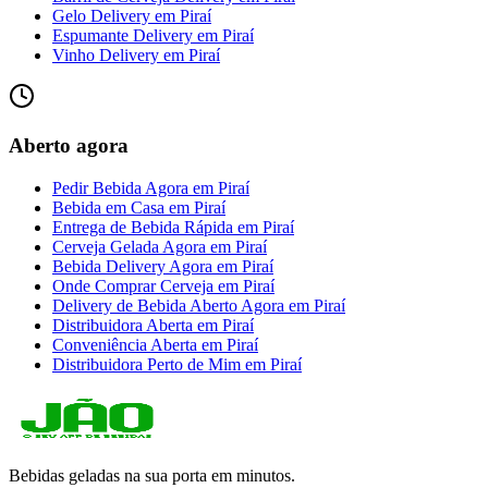
Gelo Delivery
em
Piraí
Espumante Delivery
em
Piraí
Vinho Delivery
em
Piraí
Aberto agora
Pedir Bebida Agora
em
Piraí
Bebida em Casa
em
Piraí
Entrega de Bebida Rápida
em
Piraí
Cerveja Gelada Agora
em
Piraí
Bebida Delivery Agora
em
Piraí
Onde Comprar Cerveja
em
Piraí
Delivery de Bebida Aberto Agora
em
Piraí
Distribuidora Aberta
em
Piraí
Conveniência Aberta
em
Piraí
Distribuidora Perto de Mim
em
Piraí
Bebidas geladas na sua porta em minutos.