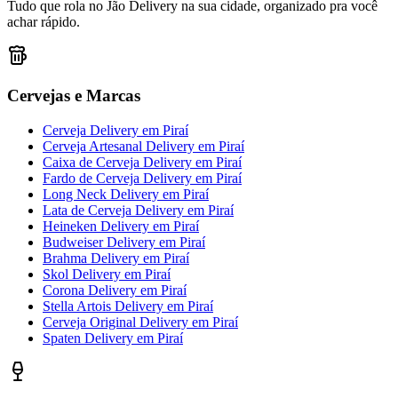
Tudo que rola no Jão Delivery na sua cidade, organizado pra você
achar rápido.
Cervejas e Marcas
Cerveja Delivery
em
Piraí
Cerveja Artesanal Delivery
em
Piraí
Caixa de Cerveja Delivery
em
Piraí
Fardo de Cerveja Delivery
em
Piraí
Long Neck Delivery
em
Piraí
Lata de Cerveja Delivery
em
Piraí
Heineken Delivery
em
Piraí
Budweiser Delivery
em
Piraí
Brahma Delivery
em
Piraí
Skol Delivery
em
Piraí
Corona Delivery
em
Piraí
Stella Artois Delivery
em
Piraí
Cerveja Original Delivery
em
Piraí
Spaten Delivery
em
Piraí