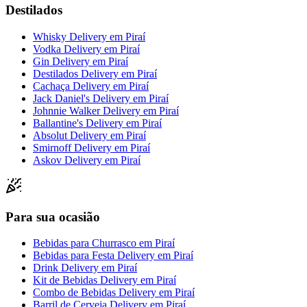
Destilados
Whisky Delivery
em
Piraí
Vodka Delivery
em
Piraí
Gin Delivery
em
Piraí
Destilados Delivery
em
Piraí
Cachaça Delivery
em
Piraí
Jack Daniel's Delivery
em
Piraí
Johnnie Walker Delivery
em
Piraí
Ballantine's Delivery
em
Piraí
Absolut Delivery
em
Piraí
Smirnoff Delivery
em
Piraí
Askov Delivery
em
Piraí
Para sua ocasião
Bebidas para Churrasco
em
Piraí
Bebidas para Festa Delivery
em
Piraí
Drink Delivery
em
Piraí
Kit de Bebidas Delivery
em
Piraí
Combo de Bebidas Delivery
em
Piraí
Barril de Cerveja Delivery
em
Piraí