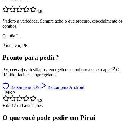
4.8
"
Adoro a variedade. Sempre acho o que procuro, especialmente os
combos.
"
Camila L.
Paranavaí, PR
Pronto para
pedir?
Peça cervejas, destilados, energéticos e muito mais pelo app JÃO.
Rápido, fácil e sempre gelado.
Baixar para iOS
Baixar para Android
L
M
R
A
4,8
+ de 12 mil avaliações
O que você pode pedir em
Piraí