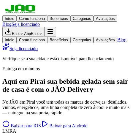
Início
Como funciona
Benefícios
Categorias
Avaliações
Blog
Seja licenciado
Baixar App
Baixar
Blog
Início
Como funciona
Benefícios
Categorias
Avaliações
Seja licenciado
Verifique se a sua cidade está disponível para licenciamento
Entrega em minutos
Aqui em
Piraí
sua bebida gelada
sem sair
de casa
é com o JÃO Delivery
No JÃO em Piraí você tem todas as marcas de cervejas, destilados,
vinhos, energéticos, uma linha completa de zero álcool e muito mais
— entregue na sua porta, rápido.
Baixar para iOS
Baixar para Android
L
M
R
A