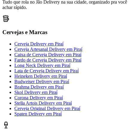
Tudo que rola no Jão Delivery na sua cidade, organizado pra você
achar rápido.
Cervejas e Marcas
Cerveja Delivery
em
Piraí
Cerveja Artesanal Delivery
em
Piraí
Caixa de Cerveja Delivery
em
Piraí
Fardo de Cerveja Delivery
em
Piraí
Long Neck Delivery
em
Piraí
Lata de Cerveja Delivery
em
Piraí
Heineken Delivery
em
Piraí
Budweiser Delivery
em
Piraí
Brahma Delivery
em
Piraí
Skol Delivery
em
Piraí
Corona Delivery
em
Piraí
Stella Artois Delivery
em
Piraí
Cerveja Original Delivery
em
Piraí
Spaten Delivery
em
Piraí