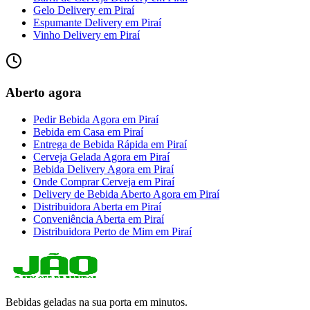
Gelo Delivery
em
Piraí
Espumante Delivery
em
Piraí
Vinho Delivery
em
Piraí
Aberto agora
Pedir Bebida Agora
em
Piraí
Bebida em Casa
em
Piraí
Entrega de Bebida Rápida
em
Piraí
Cerveja Gelada Agora
em
Piraí
Bebida Delivery Agora
em
Piraí
Onde Comprar Cerveja
em
Piraí
Delivery de Bebida Aberto Agora
em
Piraí
Distribuidora Aberta
em
Piraí
Conveniência Aberta
em
Piraí
Distribuidora Perto de Mim
em
Piraí
Bebidas geladas na sua porta em minutos.