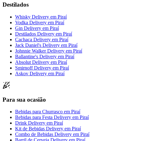
Destilados
Whisky Delivery
em
Piraí
Vodka Delivery
em
Piraí
Gin Delivery
em
Piraí
Destilados Delivery
em
Piraí
Cachaça Delivery
em
Piraí
Jack Daniel's Delivery
em
Piraí
Johnnie Walker Delivery
em
Piraí
Ballantine's Delivery
em
Piraí
Absolut Delivery
em
Piraí
Smirnoff Delivery
em
Piraí
Askov Delivery
em
Piraí
Para sua ocasião
Bebidas para Churrasco
em
Piraí
Bebidas para Festa Delivery
em
Piraí
Drink Delivery
em
Piraí
Kit de Bebidas Delivery
em
Piraí
Combo de Bebidas Delivery
em
Piraí
Barril de Cerveja Delivery
em
Piraí