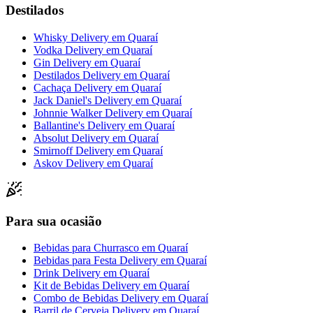
Destilados
Whisky Delivery
em
Quaraí
Vodka Delivery
em
Quaraí
Gin Delivery
em
Quaraí
Destilados Delivery
em
Quaraí
Cachaça Delivery
em
Quaraí
Jack Daniel's Delivery
em
Quaraí
Johnnie Walker Delivery
em
Quaraí
Ballantine's Delivery
em
Quaraí
Absolut Delivery
em
Quaraí
Smirnoff Delivery
em
Quaraí
Askov Delivery
em
Quaraí
Para sua ocasião
Bebidas para Churrasco
em
Quaraí
Bebidas para Festa Delivery
em
Quaraí
Drink Delivery
em
Quaraí
Kit de Bebidas Delivery
em
Quaraí
Combo de Bebidas Delivery
em
Quaraí
Barril de Cerveja Delivery
em
Quaraí