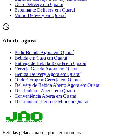
Gelo Delivery
em
Quaraí
Espumante Delivery
em
Quaraí
Vinho Delivery
em
Quaraí
Aberto agora
Pedir Bebida Agora
em
Quaraí
Bebida em Casa
em
Quaraí
Entrega de Bebida Rápida
em
Quaraí
Cerveja Gelada Agora
em
Quaraí
Bebida Delivery Agora
em
Quaraí
Onde Comprar Cerveja
em
Quaraí
Delivery de Bebida Aberto Agora
em
Quaraí
Distribuidora Aberta
em
Quaraí
Conveniência Aberta
em
Quaraí
Distribuidora Perto de Mim
em
Quaraí
Bebidas geladas na sua porta em minutos.