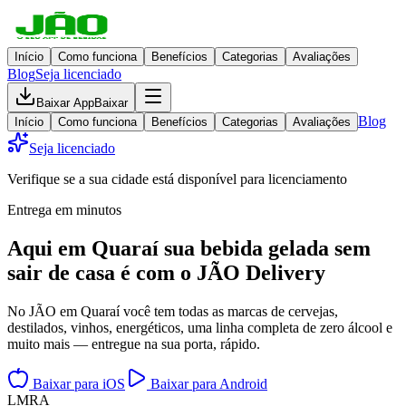
Início
Como funciona
Benefícios
Categorias
Avaliações
Blog
Seja licenciado
Baixar App
Baixar
Blog
Início
Como funciona
Benefícios
Categorias
Avaliações
Seja licenciado
Verifique se a sua cidade está disponível para licenciamento
Entrega em minutos
Aqui em
Quaraí
sua bebida gelada
sem
sair de casa
é com o JÃO Delivery
No JÃO em Quaraí você tem todas as marcas de cervejas,
destilados, vinhos, energéticos, uma linha completa de zero álcool e
muito mais — entregue na sua porta, rápido.
Baixar para iOS
Baixar para Android
L
M
R
A