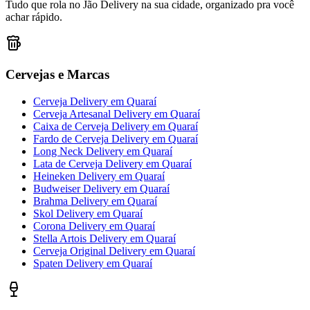
Tudo que rola no Jão Delivery na sua cidade, organizado pra você
achar rápido.
Cervejas e Marcas
Cerveja Delivery
em
Quaraí
Cerveja Artesanal Delivery
em
Quaraí
Caixa de Cerveja Delivery
em
Quaraí
Fardo de Cerveja Delivery
em
Quaraí
Long Neck Delivery
em
Quaraí
Lata de Cerveja Delivery
em
Quaraí
Heineken Delivery
em
Quaraí
Budweiser Delivery
em
Quaraí
Brahma Delivery
em
Quaraí
Skol Delivery
em
Quaraí
Corona Delivery
em
Quaraí
Stella Artois Delivery
em
Quaraí
Cerveja Original Delivery
em
Quaraí
Spaten Delivery
em
Quaraí