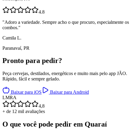
4.8
"
Adoro a variedade. Sempre acho o que procuro, especialmente os
combos.
"
Camila L.
Paranavaí, PR
Pronto para
pedir?
Peça cervejas, destilados, energéticos e muito mais pelo app JÃO.
Rápido, fácil e sempre gelado.
Baixar para iOS
Baixar para Android
L
M
R
A
4,8
+ de 12 mil avaliações
O que você pode pedir em
Quaraí