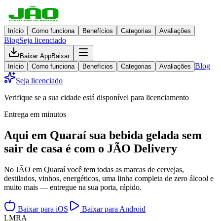
Início
Como funciona
Benefícios
Categorias
Avaliações
Blog
Seja licenciado
Baixar App
Baixar
Blog
Início
Como funciona
Benefícios
Categorias
Avaliações
Seja licenciado
Verifique se a sua cidade está disponível para licenciamento
Entrega em minutos
Aqui em
Quaraí
sua bebida gelada
sem
sair de casa
é com o JÃO Delivery
No JÃO em Quaraí você tem todas as marcas de cervejas,
destilados, vinhos, energéticos, uma linha completa de zero álcool e
muito mais — entregue na sua porta, rápido.
Baixar para iOS
Baixar para Android
L
M
R
A