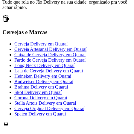
Tudo que rola no Jão Delivery na sua cidade, organizado pra você
achar rápido.
Cervejas e Marcas
Cerveja Delivery
em
Quaraí
Cerveja Artesanal Delivery
em
Quaraí
Caixa de Cerveja Delivery
em
Quaraí
Fardo de Cerveja Delivery
em
Quaraí
Long Neck Delivery
em
Quaraí
Lata de Cerveja Delivery
em
Quaraí
Heineken Delivery
em
Quaraí
Budweiser Delivery
em
Quaraí
Brahma Delivery
em
Quaraí
Skol Delivery
em
Quaraí
Corona Delivery
em
Quaraí
Stella Artois Delivery
em
Quaraí
Cerveja Original Delivery
em
Quaraí
Spaten Delivery
em
Quaraí