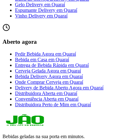
Gelo Delivery
em
Quaraí
Espumante Delivery
em
Quaraí
Vinho Delivery
em
Quaraí
Aberto agora
Pedir Bebida Agora
em
Quaraí
Bebida em Casa
em
Quaraí
Entrega de Bebida Rápida
em
Quaraí
Cerveja Gelada Agora
em
Quaraí
Bebida Delivery Agora
em
Quaraí
Onde Comprar Cerveja
em
Quaraí
Delivery de Bebida Aberto Agora
em
Quaraí
Distribuidora Aberta
em
Quaraí
Conveniência Aberta
em
Quaraí
Distribuidora Perto de Mim
em
Quaraí
Bebidas geladas na sua porta em minutos.