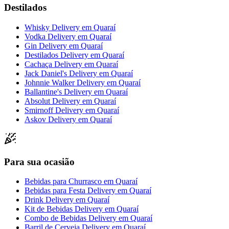
Destilados
Whisky Delivery
em
Quaraí
Vodka Delivery
em
Quaraí
Gin Delivery
em
Quaraí
Destilados Delivery
em
Quaraí
Cachaça Delivery
em
Quaraí
Jack Daniel's Delivery
em
Quaraí
Johnnie Walker Delivery
em
Quaraí
Ballantine's Delivery
em
Quaraí
Absolut Delivery
em
Quaraí
Smirnoff Delivery
em
Quaraí
Askov Delivery
em
Quaraí
Para sua ocasião
Bebidas para Churrasco
em
Quaraí
Bebidas para Festa Delivery
em
Quaraí
Drink Delivery
em
Quaraí
Kit de Bebidas Delivery
em
Quaraí
Combo de Bebidas Delivery
em
Quaraí
Barril de Cerveja Delivery
em
Quaraí