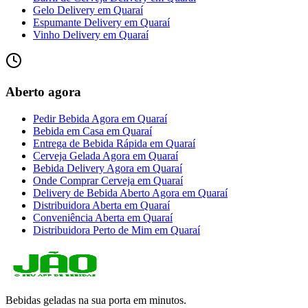
Gelo Delivery
em
Quaraí
Espumante Delivery
em
Quaraí
Vinho Delivery
em
Quaraí
Aberto agora
Pedir Bebida Agora
em
Quaraí
Bebida em Casa
em
Quaraí
Entrega de Bebida Rápida
em
Quaraí
Cerveja Gelada Agora
em
Quaraí
Bebida Delivery Agora
em
Quaraí
Onde Comprar Cerveja
em
Quaraí
Delivery de Bebida Aberto Agora
em
Quaraí
Distribuidora Aberta
em
Quaraí
Conveniência Aberta
em
Quaraí
Distribuidora Perto de Mim
em
Quaraí
Bebidas geladas na sua porta em minutos.