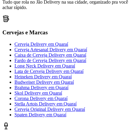
Tudo que rola no Jão Delivery na sua cidade, organizado pra você
achar rápido.
Cervejas e Marcas
Cerveja Delivery
em
Quaraí
Cerveja Artesanal Delivery
em
Quaraí
Caixa de Cerveja Delivery
em
Quaraí
Fardo de Cerveja Delivery
em
Quaraí
Long Neck Delivery
em
Quaraí
Lata de Cerveja Delivery
em
Quaraí
Heineken Delivery
em
Quaraí
Budweiser Delivery
em
Quaraí
Brahma Delivery
em
Quaraí
Skol Delivery
em
Quaraí
Corona Delivery
em
Quaraí
Stella Artois Delivery
em
Quaraí
Cerveja Original Delivery
em
Quaraí
Spaten Delivery
em
Quaraí