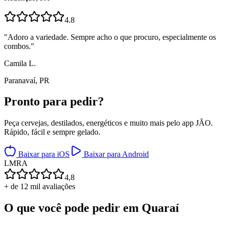
4.8
"
Adoro a variedade. Sempre acho o que procuro, especialmente os
combos.
"
Camila L.
Paranavaí, PR
Pronto para
pedir?
Peça cervejas, destilados, energéticos e muito mais pelo app JÃO.
Rápido, fácil e sempre gelado.
Baixar para iOS
Baixar para Android
L
M
R
A
4,8
+ de 12 mil avaliações
O que você pode pedir em
Quaraí