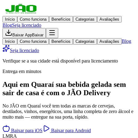
Início
Como funciona
Benefícios
Categorias
Avaliações
Blog
Seja licenciado
Baixar App
Baixar
Blog
Início
Como funciona
Benefícios
Categorias
Avaliações
Seja licenciado
Verifique se a sua cidade está disponível para licenciamento
Entrega em minutos
Aqui em
Quaraí
sua bebida gelada
sem
sair de casa
é com o JÃO Delivery
No JÃO em Quaraí você tem todas as marcas de cervejas,
destilados, vinhos, energéticos, uma linha completa de zero álcool e
muito mais — entregue na sua porta, rápido.
Baixar para iOS
Baixar para Android
L
M
R
A