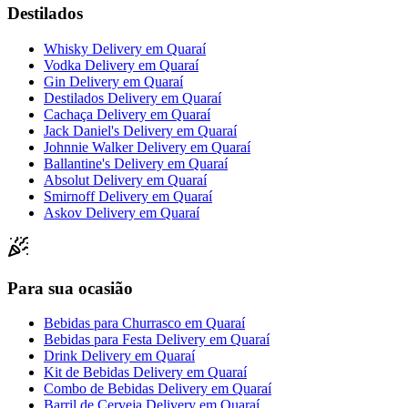
Destilados
Whisky Delivery
em
Quaraí
Vodka Delivery
em
Quaraí
Gin Delivery
em
Quaraí
Destilados Delivery
em
Quaraí
Cachaça Delivery
em
Quaraí
Jack Daniel's Delivery
em
Quaraí
Johnnie Walker Delivery
em
Quaraí
Ballantine's Delivery
em
Quaraí
Absolut Delivery
em
Quaraí
Smirnoff Delivery
em
Quaraí
Askov Delivery
em
Quaraí
Para sua ocasião
Bebidas para Churrasco
em
Quaraí
Bebidas para Festa Delivery
em
Quaraí
Drink Delivery
em
Quaraí
Kit de Bebidas Delivery
em
Quaraí
Combo de Bebidas Delivery
em
Quaraí
Barril de Cerveja Delivery
em
Quaraí