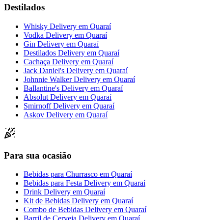
Destilados
Whisky Delivery
em
Quaraí
Vodka Delivery
em
Quaraí
Gin Delivery
em
Quaraí
Destilados Delivery
em
Quaraí
Cachaça Delivery
em
Quaraí
Jack Daniel's Delivery
em
Quaraí
Johnnie Walker Delivery
em
Quaraí
Ballantine's Delivery
em
Quaraí
Absolut Delivery
em
Quaraí
Smirnoff Delivery
em
Quaraí
Askov Delivery
em
Quaraí
Para sua ocasião
Bebidas para Churrasco
em
Quaraí
Bebidas para Festa Delivery
em
Quaraí
Drink Delivery
em
Quaraí
Kit de Bebidas Delivery
em
Quaraí
Combo de Bebidas Delivery
em
Quaraí
Barril de Cerveja Delivery
em
Quaraí