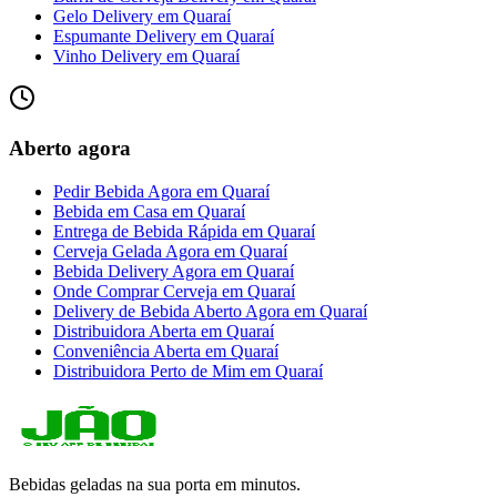
Gelo Delivery
em
Quaraí
Espumante Delivery
em
Quaraí
Vinho Delivery
em
Quaraí
Aberto agora
Pedir Bebida Agora
em
Quaraí
Bebida em Casa
em
Quaraí
Entrega de Bebida Rápida
em
Quaraí
Cerveja Gelada Agora
em
Quaraí
Bebida Delivery Agora
em
Quaraí
Onde Comprar Cerveja
em
Quaraí
Delivery de Bebida Aberto Agora
em
Quaraí
Distribuidora Aberta
em
Quaraí
Conveniência Aberta
em
Quaraí
Distribuidora Perto de Mim
em
Quaraí
Bebidas geladas na sua porta em minutos.