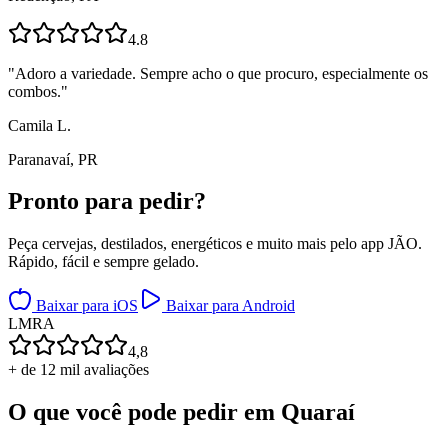
4.8
"
Adoro a variedade. Sempre acho o que procuro, especialmente os
combos.
"
Camila L.
Paranavaí, PR
Pronto para
pedir?
Peça cervejas, destilados, energéticos e muito mais pelo app JÃO.
Rápido, fácil e sempre gelado.
Baixar para iOS
Baixar para Android
L
M
R
A
4,8
+ de 12 mil avaliações
O que você pode pedir em
Quaraí