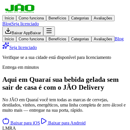
Início
Como funciona
Benefícios
Categorias
Avaliações
Blog
Seja licenciado
Baixar App
Baixar
Blog
Início
Como funciona
Benefícios
Categorias
Avaliações
Seja licenciado
Verifique se a sua cidade está disponível para licenciamento
Entrega em minutos
Aqui em
Quaraí
sua bebida gelada
sem
sair de casa
é com o JÃO Delivery
No JÃO em Quaraí você tem todas as marcas de cervejas,
destilados, vinhos, energéticos, uma linha completa de zero álcool e
muito mais — entregue na sua porta, rápido.
Baixar para iOS
Baixar para Android
L
M
R
A