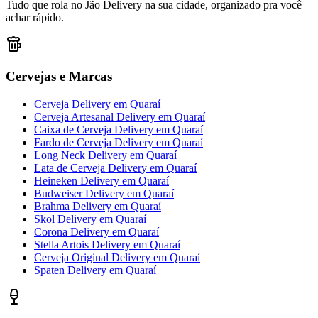
Tudo que rola no Jão Delivery na sua cidade, organizado pra você
achar rápido.
Cervejas e Marcas
Cerveja Delivery
em
Quaraí
Cerveja Artesanal Delivery
em
Quaraí
Caixa de Cerveja Delivery
em
Quaraí
Fardo de Cerveja Delivery
em
Quaraí
Long Neck Delivery
em
Quaraí
Lata de Cerveja Delivery
em
Quaraí
Heineken Delivery
em
Quaraí
Budweiser Delivery
em
Quaraí
Brahma Delivery
em
Quaraí
Skol Delivery
em
Quaraí
Corona Delivery
em
Quaraí
Stella Artois Delivery
em
Quaraí
Cerveja Original Delivery
em
Quaraí
Spaten Delivery
em
Quaraí