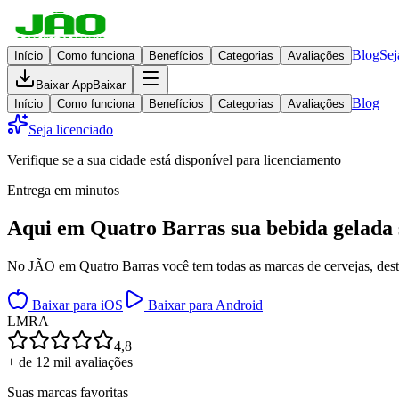
Blog
Sej
Início
Como funciona
Benefícios
Categorias
Avaliações
Baixar App
Baixar
Blog
Início
Como funciona
Benefícios
Categorias
Avaliações
Seja licenciado
Verifique se a sua cidade está disponível para licenciamento
Entrega em minutos
Aqui em
Quatro Barras
sua bebida gelada
No JÃO em Quatro Barras você tem todas as marcas de cervejas, destil
Baixar para iOS
Baixar para Android
L
M
R
A
4,8
+ de 12 mil avaliações
Suas marcas favoritas