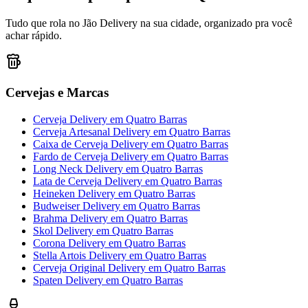
Tudo que rola no Jão Delivery na sua cidade, organizado pra você
achar rápido.
Cervejas e Marcas
Cerveja Delivery
em
Quatro Barras
Cerveja Artesanal Delivery
em
Quatro Barras
Caixa de Cerveja Delivery
em
Quatro Barras
Fardo de Cerveja Delivery
em
Quatro Barras
Long Neck Delivery
em
Quatro Barras
Lata de Cerveja Delivery
em
Quatro Barras
Heineken Delivery
em
Quatro Barras
Budweiser Delivery
em
Quatro Barras
Brahma Delivery
em
Quatro Barras
Skol Delivery
em
Quatro Barras
Corona Delivery
em
Quatro Barras
Stella Artois Delivery
em
Quatro Barras
Cerveja Original Delivery
em
Quatro Barras
Spaten Delivery
em
Quatro Barras