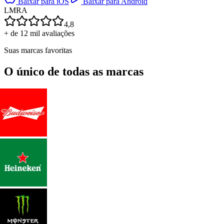
Baixar para iOS
Baixar para Android
L
M
R
A
4,8
+ de 12 mil avaliações
Suas marcas favoritas
O único de todas as marcas