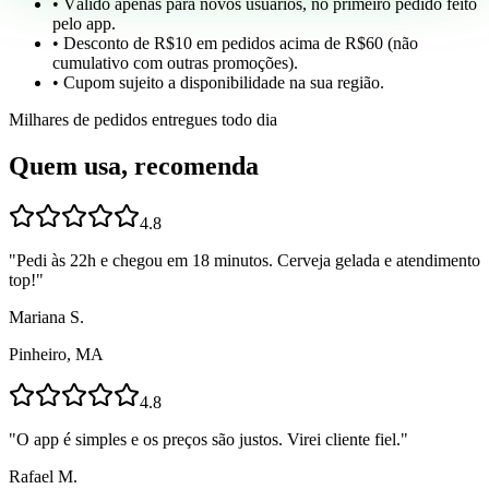
• Válido apenas para novos usuários, no primeiro pedido feito
pelo app.
• Desconto de R$10 em pedidos acima de R$60 (não
cumulativo com outras promoções).
• Cupom sujeito a disponibilidade na sua região.
Milhares de pedidos entregues todo dia
Quem usa, recomenda
4.8
"
Pedi às 22h e chegou em 18 minutos. Cerveja gelada e atendimento
top!
"
Mariana S.
Pinheiro, MA
4.8
"
O app é simples e os preços são justos. Virei cliente fiel.
"
Rafael M.