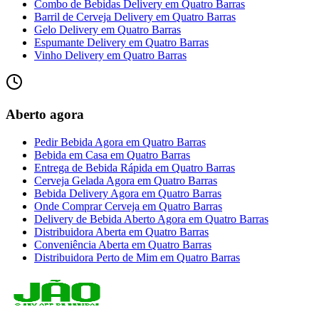
Combo de Bebidas Delivery
em
Quatro Barras
Barril de Cerveja Delivery
em
Quatro Barras
Gelo Delivery
em
Quatro Barras
Espumante Delivery
em
Quatro Barras
Vinho Delivery
em
Quatro Barras
Aberto agora
Pedir Bebida Agora
em
Quatro Barras
Bebida em Casa
em
Quatro Barras
Entrega de Bebida Rápida
em
Quatro Barras
Cerveja Gelada Agora
em
Quatro Barras
Bebida Delivery Agora
em
Quatro Barras
Onde Comprar Cerveja
em
Quatro Barras
Delivery de Bebida Aberto Agora
em
Quatro Barras
Distribuidora Aberta
em
Quatro Barras
Conveniência Aberta
em
Quatro Barras
Distribuidora Perto de Mim
em
Quatro Barras