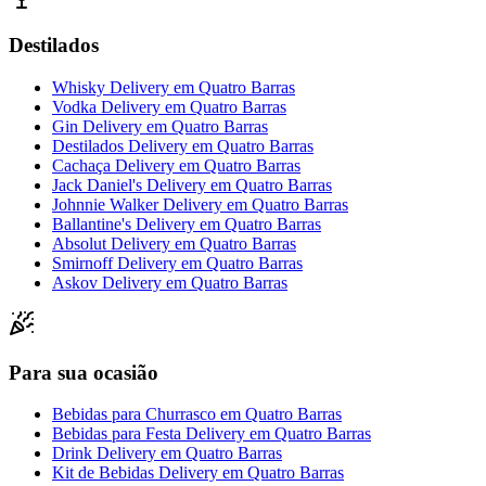
Destilados
Whisky Delivery
em
Quatro Barras
Vodka Delivery
em
Quatro Barras
Gin Delivery
em
Quatro Barras
Destilados Delivery
em
Quatro Barras
Cachaça Delivery
em
Quatro Barras
Jack Daniel's Delivery
em
Quatro Barras
Johnnie Walker Delivery
em
Quatro Barras
Ballantine's Delivery
em
Quatro Barras
Absolut Delivery
em
Quatro Barras
Smirnoff Delivery
em
Quatro Barras
Askov Delivery
em
Quatro Barras
Para sua ocasião
Bebidas para Churrasco
em
Quatro Barras
Bebidas para Festa Delivery
em
Quatro Barras
Drink Delivery
em
Quatro Barras
Kit de Bebidas Delivery
em
Quatro Barras