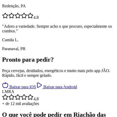
Redenção, PA
4.8
"
Adoro a variedade. Sempre acho o que procuro, especialmente os
combos.
"
Camila L.
Paranavaí, PR
Pronto para
pedir?
Peça cervejas, destilados, energéticos e muito mais pelo app JÃO.
Rápido, fácil e sempre gelado.
Baixar para iOS
Baixar para Android
L
M
R
A
4,8
+ de 12 mil avaliações
O que você pode pedir em
Riachão das