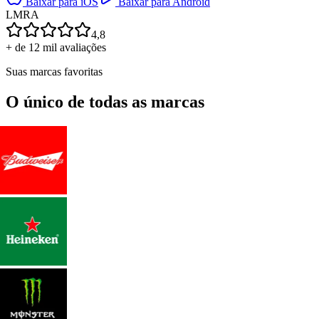
Baixar para iOS
Baixar para Android
L
M
R
A
4,8
+ de 12 mil avaliações
Suas marcas favoritas
O único de todas as marcas