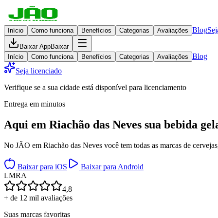
Blog
Sej
Início
Como funciona
Benefícios
Categorias
Avaliações
Baixar App
Baixar
Blog
Início
Como funciona
Benefícios
Categorias
Avaliações
Seja licenciado
Verifique se a sua cidade está disponível para licenciamento
Entrega em minutos
Aqui em
Riachão das Neves
sua bebida gel
No JÃO em Riachão das Neves você tem todas as marcas de cervejas, d
Baixar para iOS
Baixar para Android
L
M
R
A
4,8
+ de 12 mil avaliações
Suas marcas favoritas